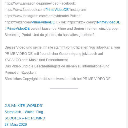
https://www.amazon.de/primevideo Facebook:
https://www.facebook.com/
PrimeVideoDE
/ Instagram:
https://www.instagram.com/primevideode/ Twitter:
https://twitter.com/
PrimeVideoDE
TikTok: https://tiktok.com/@
PrimeVideoDE
#
PrimeVideoDE
vereint tausende Filme und Serien in einem einzigartigen
Streaming-Portal. Und du glaubst, du hast alles gesehen?
Dieses Video und seine Inhalte stammt vom offiziellen YouTube-Kanal von
PRIME VIDEO DE, mit freundlicher Genehmigung jetzt auch auf
YAGALOO.com Music und Entertainment.
Das Video und die Beschreibungstexte dienen zu Informations- und
Promotion-Zwecken.
Sämtliches Copyright bleibt selbstverständlich bei PRIME VIDEO DE.
JULIAN KITE „WORLDS“
Starsplash – Wavin‘ Flag
SCOOTER – NO REWIND
27. März 2026