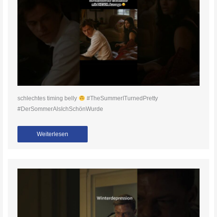
schlechtes timing belly
#TheSummerITurnedPretty
#DerSommerAlsIchSchönWurde
Weiterlesen