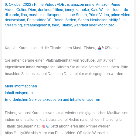
6. Oktober 2022
/
Prime Video
/
ADELE
,
amazon prime
,
Amazon Prime
Video
,
Celine Dion
,
der knopf
,
filme
,
jenny
,
karaoke
,
Kate Winslet
,
leonardo
di caprio
,
lina
,
musik
,
musikexperten
,
neue Serien
,
Prime Video
,
prime video
deutschland
,
PrimeVideoDE
,
Raten
,
Serien
,
Serien-Neuheiten
,
shitty flute
,
Streaming
,
streamingdienst
,
theo
,
Titanic
,
wahrheit oder knopf
,
zeo
Kapitän Kurono steuert die Titanic in den Musik-Eisberg
🎙‍
#Shorts
Sie sehen gerade einen Platzhalterinhalt von
YouTube
. Um auf den
eigentlichen Inhalt zuzugreifen, klicken Sie auf die Schaltfläche unten. Bitte
beachten Sie, dass dabei Daten an Drittanbieter weitergegeben werden.
Mehr Informationen
Inhalt entsperren
Erforderlichen Service akzeptieren und Inhalte entsperren
Eisberg voraus! Kurono beweist mal wieder sein gigantisches Musikwissen
indem er uns allen erklärt, dass Lionel Richie natürlich den Titelsong für
Titanic gesungen hat!
Jetzt abonnieren und Primer werden:
https://bit.ly/38dtsNs Mehr von Prime Video: Offizielle Webseite: