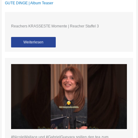
GUTE DINGE | Album Teaser
Reachers KRASSESTE Momente | Reacher Staffel 3
Weiterlesen
#NicoleWallace und #GabrielGuevara spillen den tea zum