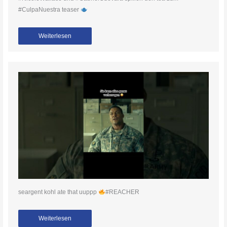
#CulpaNuestra teaser
Weiterlesen
seargent kohl ate that uuppp
#REACHER
Weiterlesen