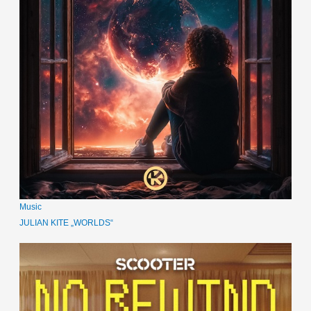
Music
JULIAN KITE „WORLDS“