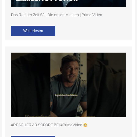
Das Rad der Zeit S3 | Die ersten Minuten | Prime Video
Weiterlesen
#REACHER AB SOFORT BEI #PrimeVideo