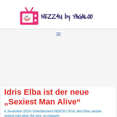
Zum
Inhalt
springen
Idris Elba ist der neue
„Sexiest Man Alive“
6. November 2018
/
Entertainment VIDEOS
/
2018
,
Idris Elba
,
people
,
sexiest man alive
,
the wire
,
us magazin