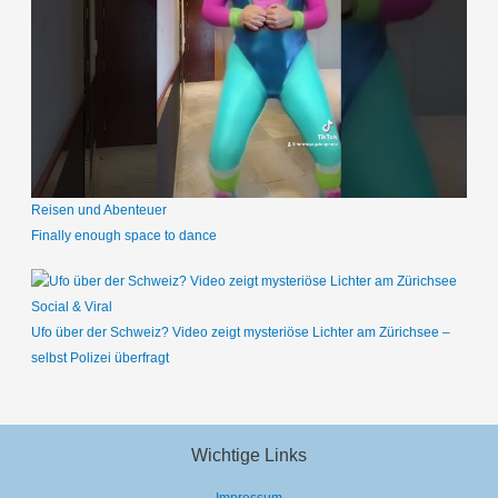
Reisen und Abenteuer
Finally enough space to dance
Social & Viral
Ufo über der Schweiz? Video zeigt mysteriöse Lichter am Zürichsee –
selbst Polizei überfragt
Wichtige Links