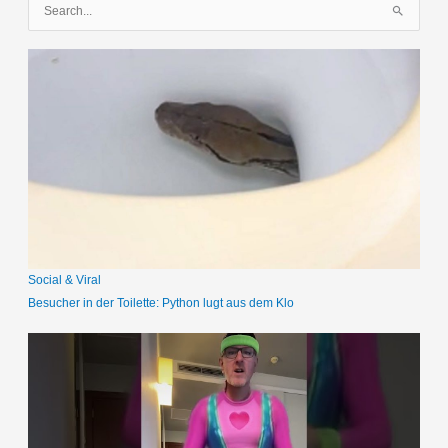
S
u
c
h
e
n
n
a
c
h
:
Social & Viral
Besucher in der Toilette: Python lugt aus dem Klo