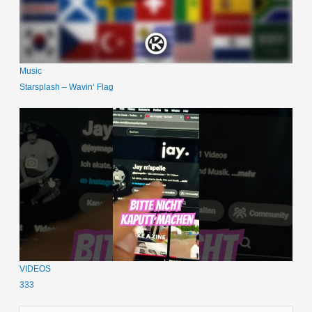
Music
Starsplash – Wavin‘ Flag
VIDEOS
333