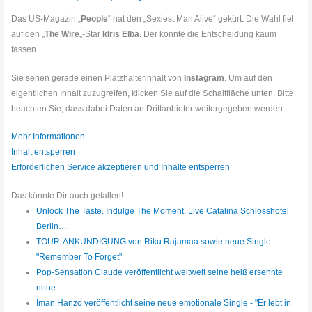
Das US-Magazin „
People
“ hat den „Sexiest Man Alive“ gekürt. Die Wahl fiel
auf den „
The Wire
„-Star
Idris Elba
. Der konnte die Entscheidung kaum
fassen.
Sie sehen gerade einen Platzhalterinhalt von
Instagram
. Um auf den
eigentlichen Inhalt zuzugreifen, klicken Sie auf die Schaltfläche unten. Bitte
beachten Sie, dass dabei Daten an Drittanbieter weitergegeben werden.
Mehr Informationen
Inhalt entsperren
Erforderlichen Service akzeptieren und Inhalte entsperren
Das könnte Dir auch gefallen!
Unlock The Taste. Indulge The Moment. Live Catalina Schlosshotel
Berlin…
TOUR-ANKÜNDIGUNG von Riku Rajamaa sowie neue Single -
"Remember To Forget"
Pop-Sensation Claude veröffentlicht weltweit seine heiß ersehnte
neue…
Iman Hanzo veröffentlicht seine neue emotionale Single - "Er lebt in