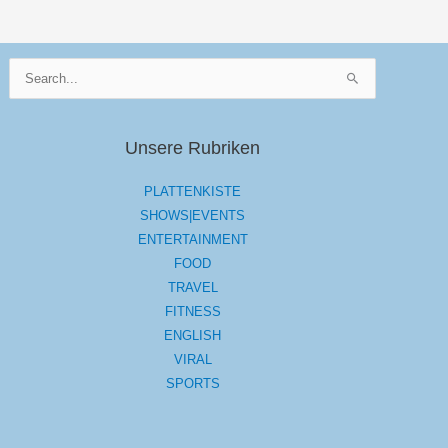
Suchen
nach:
Unsere Rubriken
PLATTENKISTE
SHOWS|EVENTS
ENTERTAINMENT
FOOD
TRAVEL
FITNESS
ENGLISH
VIRAL
SPORTS