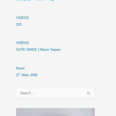
VIDEOS
333
VIDEOS
GUTE DINGE | Album Teaser
Music
27. März 2026
S
u
c
h