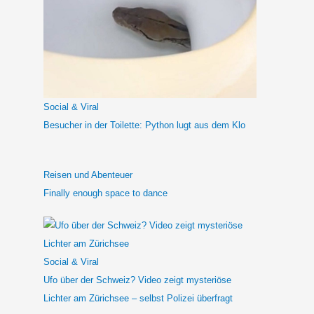
e
n
n
a
c
h
Social & Viral
:
Besucher in der Toilette: Python lugt aus dem Klo
Reisen und Abenteuer
Finally enough space to dance
Social & Viral
Ufo über der Schweiz? Video zeigt mysteriöse
Lichter am Zürichsee – selbst Polizei überfragt