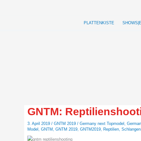
Zum
Inhalt
springen
PLATTENKISTE
SHOWS|
GNTM: Reptilienshoot
3. April 2019
/
GNTM 2019
/
Germany next Topmodel
,
German
Model
,
GNTM
,
GNTM 2019
,
GNTM2019
,
Reptilien
,
Schlangen