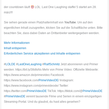
der countdown läuft
LOL: Last One Laughing staffel 5 startet am 28.
märz!!!
Sie sehen gerade einen Platzhalterinhalt von
YouTube
. Um auf den
eigentlichen Inhalt zuzugreifen, klicken Sie auf die Schaltfläche unten. Bitte
beachten Sie, dass dabei Daten an Drittanbieter weitergegeben werden.
Mehr Informationen
Inhalt entsperren
Erforderlichen Service akzeptieren und Inhalte entsperren
#
LOLDE
#
LastOneLaughing
#
RalfSchmitz
Jetzt abonnieren und Primer
werden: https://bit.ly/38dtsNs Mehr von Prime Video: Offizielle Webseite:
https://www.amazon.de/primevideo Facebook:
https://www.facebook.com/
PrimeVideoDE
/ Instagram:
https://www.instagram.com/primevideode/ Twitter:
https://twitter.com/
PrimeVideoDE
TikTok: https://tiktok.com/@
PrimeVideoDE
#
PrimeVideoDE
vereint tausende Filme und Serien in einem einzigartigen
Streaming-Portal. Und du glaubst, du hast alles gesehen?