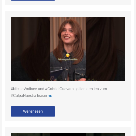
#NicoleWallace und #GabrielGuevara spillen den tea zum
#CulpaNuestra teaser
Weiterlesen