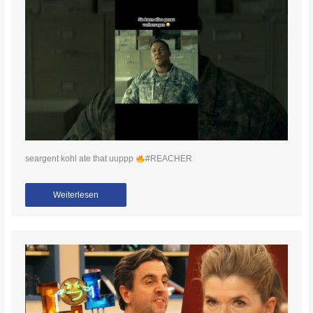
seargent kohl ate that uuppp
#REACHER
Weiterlesen