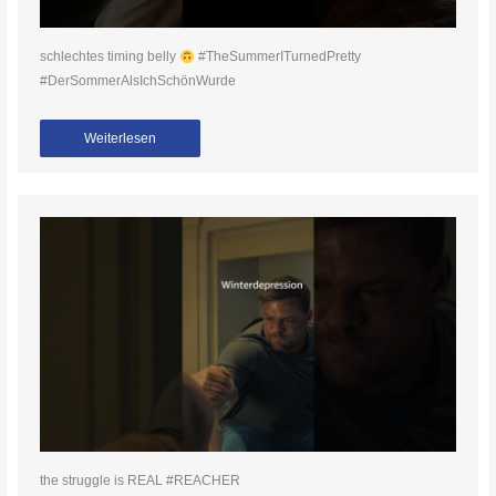
schlechtes timing belly
#TheSummerITurnedPretty
#DerSommerAlsIchSchönWurde
Weiterlesen
the struggle is REAL #REACHER