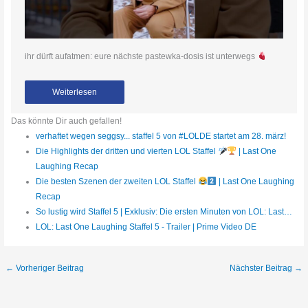
ihr dürft aufatmen: eure nächste pastewka-dosis ist unterwegs
Weiterlesen
Das könnte Dir auch gefallen!
verhaftet wegen seggsy... staffel 5 von #LOLDE startet am 28. märz!
Die Highlights der dritten und vierten LOL Staffel
| Last One
Laughing Recap
Die besten Szenen der zweiten LOL Staffel
| Last One Laughing
Recap
So lustig wird Staffel 5 | Exklusiv: Die ersten Minuten von LOL: Last…
LOL: Last One Laughing Staffel 5 - Trailer | Prime Video DE
←
Vorheriger Beitrag
Nächster Beitrag
→