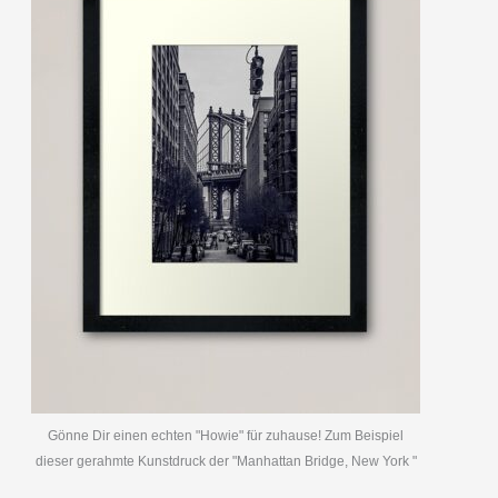
Gönne Dir einen echten "Howie" für zuhause! Zum Beispiel
dieser gerahmte Kunstdruck der "Manhattan Bridge, New York "