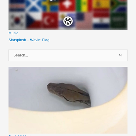
Music
Starsplash – Wavin‘ Flag
S
u
c
h
e
n
n
a
c
h
: