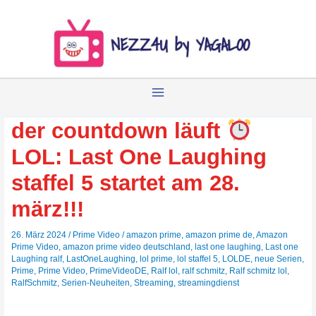
Zum
Inhalt
springen
der countdown läuft
LOL: Last One Laughing
staffel 5 startet am 28.
märz!!!
26. März 2024
/
Prime Video
/
amazon prime
,
amazon prime de
,
Amazon
Prime Video
,
amazon prime video deutschland
,
last one laughing
,
Last one
Laughing ralf
,
LastOneLaughing
,
lol prime
,
lol staffel 5
,
LOLDE
,
neue Serien
,
Prime
,
Prime Video
,
PrimeVideoDE
,
Ralf lol
,
ralf schmitz
,
Ralf schmitz lol
,
RalfSchmitz
,
Serien-Neuheiten
,
Streaming
,
streamingdienst