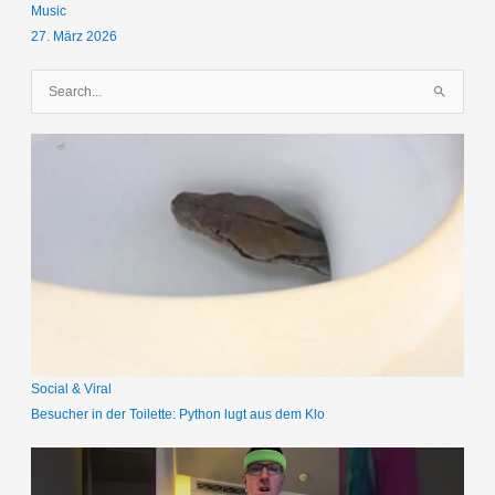
Music
27. März 2026
S
u
c
h
e
n
n
a
c
h
:
Social & Viral
Besucher in der Toilette: Python lugt aus dem Klo