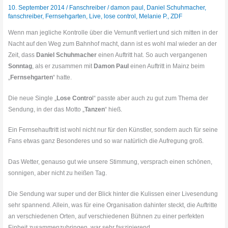
10. September 2014
/
Fanschreiber
/
damon paul
,
Daniel Schuhmacher
,
fanschreiber
,
Fernsehgarten
,
Live
,
lose control
,
Melanie P.
,
ZDF
Wenn man jegliche Kontrolle über die Vernunft verliert und sich mitten in der
Nacht auf den Weg zum Bahnhof macht, dann ist es wohl mal wieder an der
Zeit, dass
Daniel Schuhmacher
einen Auftritt hat. So auch vergangenen
Sonntag
, als er zusammen mit
Damon Paul
einen Auftritt in Mainz beim
„
Fernsehgarten
“ hatte.
Die neue Single „
Lose Contro
l“ passte aber auch zu gut zum Thema der
Sendung, in der das Motto „
Tanzen
“ hieß.
Ein Fernsehauftritt ist wohl nicht nur für den Künstler, sondern auch für seine
Fans etwas ganz Besonderes und so war natürlich die Aufregung groß.
Das Wetter, genauso gut wie unsere Stimmung, versprach einen schönen,
sonnigen, aber nicht zu heißen Tag.
Die Sendung war super und der Blick hinter die Kulissen einer Livesendung
sehr spannend. Allein, was für eine Organisation dahinter steckt, die Auftritte
an verschiedenen Orten, auf verschiedenen Bühnen zu einer perfekten
Einheit zusammenzubringen, war sehr faszinierend.