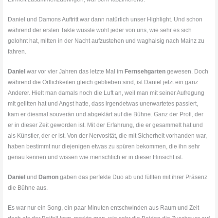
Daniel und Damons Auftritt war dann natürlich unser Highlight. Und schon
während der ersten Takte wusste wohl jeder von uns, wie sehr es sich
gelohnt hat, mitten in der Nacht aufzustehen und waghalsig nach Mainz zu
fahren.
Daniel
war vor vier Jahren das letzte Mal im
Fernsehgarten
gewesen. Doch
während die Örtlichkeiten gleich geblieben sind, ist Daniel jetzt ein ganz
Anderer. Hielt man damals noch die Luft an, weil man mit seiner Aufregung
mit gelitten hat und Angst hatte, dass irgendetwas unerwartetes passiert,
kam er diesmal souverän und abgeklärt auf die Bühne. Ganz der Profi, der
er in dieser Zeit geworden ist. Mit der Erfahrung, die er gesammelt hat und
als Künstler, der er ist. Von der Nervosität, die mit Sicherheit vorhanden war,
haben bestimmt nur diejenigen etwas zu spüren bekommen, die ihn sehr
genau kennen und wissen wie menschlich er in dieser Hinsicht ist.
Daniel
und
Damon
gaben das perfekte Duo ab und füllten mit ihrer Präsenz
die Bühne aus.
Es war nur ein Song, ein paar Minuten entschwinden aus Raum und Zeit