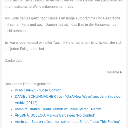
doch als der Beifall kam, merkte man, wie sehr die Beiden die Zuschauer auf
ihre musikalische Welle mitgenommen haben.
Am Ende gab es ganz nach Daniels Art lange Autogramme und Gespräche
mit seinen Fans und auch Damon ließ sich das Bad in der Fangemeinde
nicht nehmen.
Es war wieder einmal ein toller Tag, mit vielen schönen Eindrücken, der sich
auf jeden Fall gelohnt hat.
Danke dafür.
Melanie P.
Das könnte Dir auch gefallen!
IMAN HANZO - "Lose Control"
DANIEL SCHUHMACHER live - "On A New Wave" aus dem Yagaloo-
Archiv (2011?)
Vampire Diaries | Team Damon vs. Team Stefan | Netflix
ÄRJØNÄ, SOLECO, Markus Gardeweg "No Control"
Armin van Buuren präsentiert seine neue Single "Lose This Feeling"