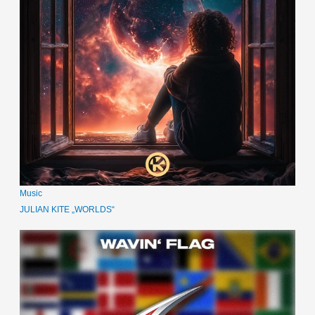
Music
JULIAN KITE „WORLDS“