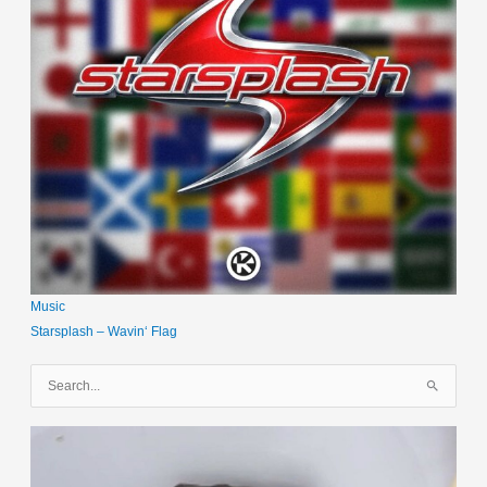
Music
Starsplash – Wavin‘ Flag
S
u
c
h
e