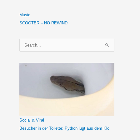
Music
SCOOTER – NO REWIND
S
u
c
h
e
n
n
a
c
h
Social & Viral
:
Besucher in der Toilette: Python lugt aus dem Klo