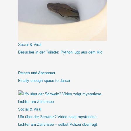
e
n
n
a
c
h
Social & Viral
:
Besucher in der Toilette: Python lugt aus dem Klo
Reisen und Abenteuer
Finally enough space to dance
Social & Viral
Ufo über der Schweiz? Video zeigt mysteriöse
Lichter am Zürichsee – selbst Polizei überfragt