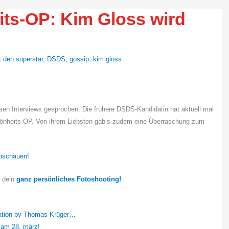
ts-OP: Kim Gloss wird
 den superstar
,
DSDS
,
gossip
,
kim gloss
rsen Interviews gesprochen. Die frühere DSDS-Kandidatin hat aktuell mal
chönheits-OP. Von ihrem Liebsten gab’s zudem eine Überraschung zum
nschauen!
r dein
ganz persönliches Fotoshooting!
ation by Thomas Krüger…
t am 28. märz!