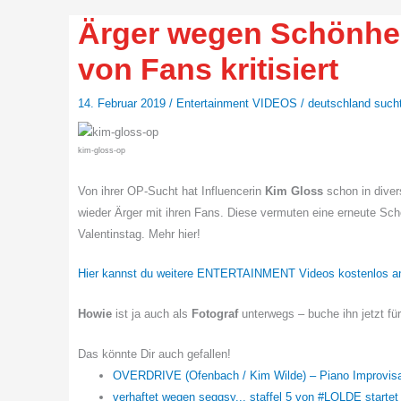
Ärger wegen Schönhei
von Fans kritisiert
14. Februar 2019
/
Entertainment VIDEOS
/
deutschland sucht
kim-gloss-op
Von ihrer OP-Sucht hat Influencerin
Kim Gloss
schon in dive
wieder Ärger mit ihren Fans. Diese vermuten eine erneute S
Valentinstag. Mehr hier!
Hier kannst du weitere ENTERTAINMENT Videos kostenlos a
Howie
ist ja auch als
Fotograf
unterwegs – buche ihn jetzt fü
Das könnte Dir auch gefallen!
OVERDRIVE (Ofenbach / Kim Wilde) – Piano Improvis
verhaftet wegen seggsy... staffel 5 von #LOLDE starte