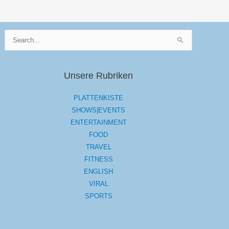
Suchen
nach:
Unsere Rubriken
PLATTENKISTE
SHOWS|EVENTS
ENTERTAINMENT
FOOD
TRAVEL
FITNESS
ENGLISH
VIRAL
SPORTS