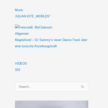
Music
JULIAN KITE „WORLDS“
Allgemein
Magnetised – DJ Sammy‘s neuer Dance-Track über
eine toxische Anziehungskraft
VIDEOS
333
S
u
c
h