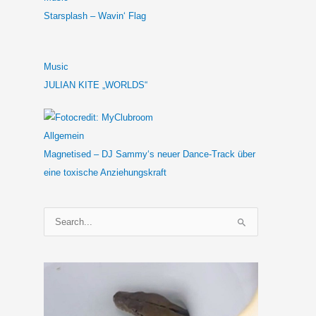
Starsplash – Wavin‘ Flag
Music
JULIAN KITE „WORLDS“
Allgemein
Magnetised – DJ Sammy‘s neuer Dance-Track über
eine toxische Anziehungskraft
S
u
c
h
e
n