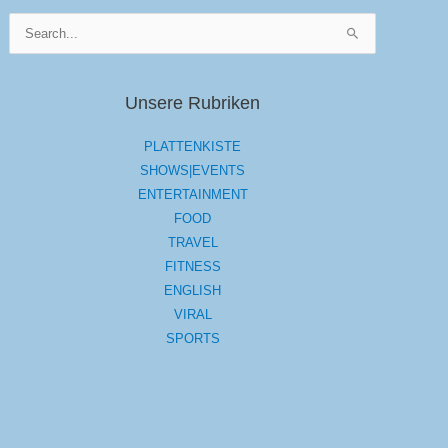
Suchen
nach:
Unsere Rubriken
PLATTENKISTE
SHOWS|EVENTS
ENTERTAINMENT
FOOD
TRAVEL
FITNESS
ENGLISH
VIRAL
SPORTS