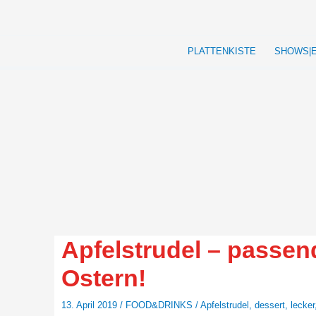
Zum
Inhalt
springen
PLATTENKISTE
SHOWS|
Apfelstrudel – passend
Ostern!
13. April 2019
/
FOOD&DRINKS
/
Apfelstrudel
,
dessert
,
lecker