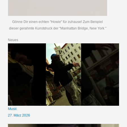
Gönne Dir einen echten "Howie" für zuhause! Zum Beispiel
dieser gerahmte Kunstdruck der "Manhattan Bridge, New York "
Neues
Music
27. März 2026