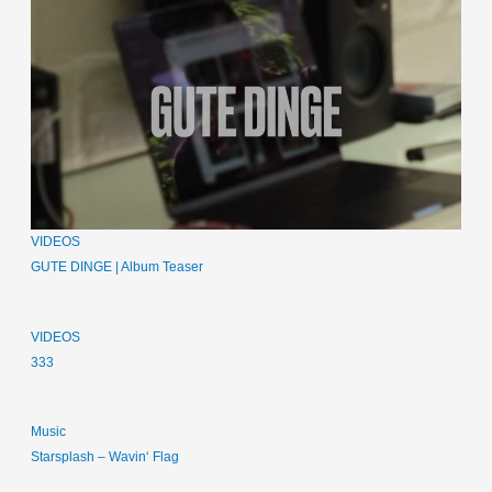
VIDEOS
GUTE DINGE | Album Teaser
VIDEOS
333
Music
Starsplash – Wavin‘ Flag