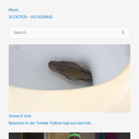
Music
SCOOTER – NO REWIND
S
u
c
h
e
n
n
a
c
h
:
Social & Viral
Besucher in der Toilette: Python lugt aus dem Klo