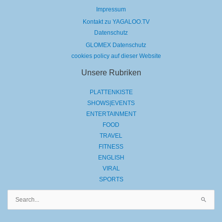
Impressum
Kontakt zu YAGALOO.TV
Datenschutz
GLOMEX Datenschutz
cookies policy auf dieser Website
Unsere Rubriken
PLATTENKISTE
SHOWS|EVENTS
ENTERTAINMENT
FOOD
TRAVEL
FITNESS
ENGLISH
VIRAL
SPORTS
Suchen
nach: