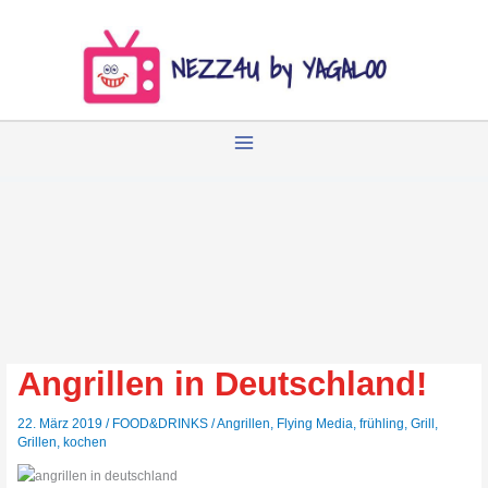
Zum
Inhalt
springen
Angrillen in Deutschland!
22. März 2019
/
FOOD&DRINKS
/
Angrillen
,
Flying Media
,
frühling
,
Grill
,
Grillen
,
kochen