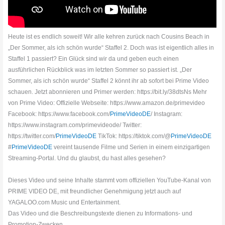
Heute ist es endlich soweit! Wir alle kehren zurück nach Cousins Beach in
„Der Sommer, als ich schön wurde“ Staffel 2. Doch was ist eigentlich alles in
Staffel 1 passiert? Ein Glück sind wir da und geben euch einen
ausführlichen Rückblick was im letzten Sommer so passiert ist. „Der
Sommer, als ich schön wurde“ Staffel 2 könnt ihr ab sofort bei Prime Video
schauen. Jetzt abonnieren und Primer werden: https://bit.ly/38dtsNs Mehr
von Prime Video: Offizielle Webseite: https://www.amazon.de/primevideo
Facebook: https://www.facebook.com/
PrimeVideoDE
/ Instagram:
https://www.instagram.com/primevideode/ Twitter:
https://twitter.com/
PrimeVideoDE
TikTok: https://tiktok.com/@
PrimeVideoDE
#
PrimeVideoDE
vereint tausende Filme und Serien in einem einzigartigen
Streaming-Portal. Und du glaubst, du hast alles gesehen?
Dieses Video und seine Inhalte stammt vom offiziellen YouTube-Kanal von
PRIME VIDEO DE, mit freundlicher Genehmigung jetzt auch auf
YAGALOO.com Music und Entertainment.
Das Video und die Beschreibungstexte dienen zu Informations- und
Promotion-Zwecken.