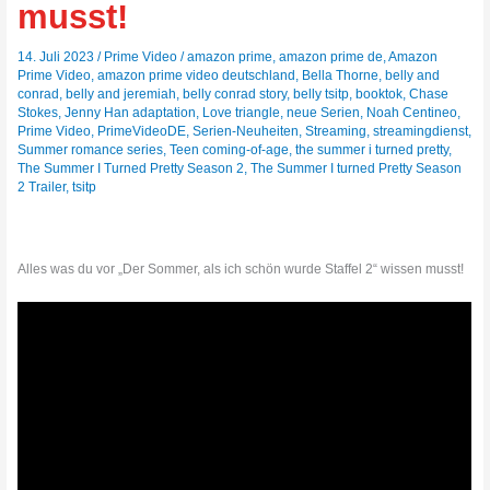
musst!
14. Juli 2023
/
Prime Video
/
amazon prime
,
amazon prime de
,
Amazon
Prime Video
,
amazon prime video deutschland
,
Bella Thorne
,
belly and
conrad
,
belly and jeremiah
,
belly conrad story
,
belly tsitp
,
booktok
,
Chase
Stokes
,
Jenny Han adaptation
,
Love triangle
,
neue Serien
,
Noah Centineo
,
Prime Video
,
PrimeVideoDE
,
Serien-Neuheiten
,
Streaming
,
streamingdienst
,
Summer romance series
,
Teen coming-of-age
,
the summer i turned pretty
,
The Summer I Turned Pretty Season 2
,
The Summer I turned Pretty Season
2 Trailer
,
tsitp
Alles was du vor „Der Sommer, als ich schön wurde Staffel 2“ wissen musst!