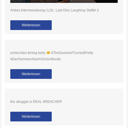
Ankes Interviewübung | LOL: Last One Laughing Staffel 2
Weiterlesen
schlechtes timing belly
#TheSummerITurnedPretty
#DerSommerAlsIchSchönWurde
Weiterlesen
the struggle is REAL #REACHER
Weiterlesen