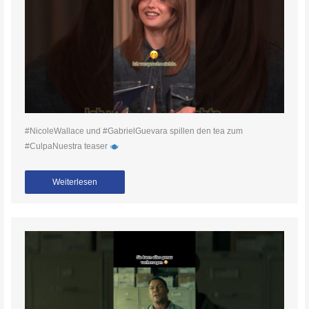
#NicoleWallace und #GabrielGuevara spillen den tea zum
#CulpaNuestra teaser
Weiterlesen