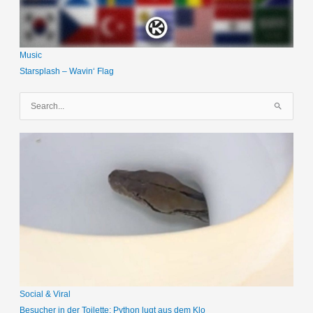
Music
Starsplash – Wavin‘ Flag
S
u
c
h
e
n
n
a
c
h
:
Social & Viral
Besucher in der Toilette: Python lugt aus dem Klo