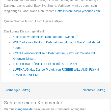
Yolas Debütalbum
Walk Through Fire
ist die jüngste Veröffentlichung auf
Dan Auerbachs Label Easy Eye Sound. Vertrieben wird es durch sein
langjähriges Label Nonesuch Records.
https://store.easyeyesound.com
Quelle: Warner Music | Foto: Alysse Gafkjen
Das könnte Dir auch gefallen!
Yulia Niko veröffentlicht Debütalbum ´´Twinsoul´´
Will Clarke veröffentlicht Debütalbum „Midnight Mass“ und startet
neues…
KYANU veröffentlicht sein Debütalbum „New Era“ Collabs mit
Antonym, Mika…
FUTUREBAE KÜNDIGT IHR DEBÜTALBUM AN
LUFTHAUS, das Dance-Projekt von ROBBIE WILLIAMS, FLYNN
FRANCIS und TIM…
←
Vorheriger Beitrag
Nächster Beitrag
→
Schreibe einen Kommentar
Du musst
angemeldet
sein, um einen Kommentar abzugeben.