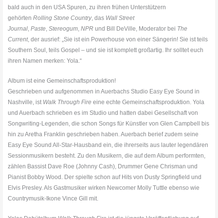
bald auch in den USA Spuren, zu ihren frühen Unterstützern
gehörten
Rolling Stone Country
, das
Wall Street
Journal
,
Paste
,
Stereogum
,
NPR
und Bill DeVille, Moderator bei
The
Current
, der ausrief: „Sie ist ein Powerhouse von einer Sängerin! Sie ist teils
Southern Soul, teils Gospel – und sie ist komplett großartig. Ihr solltet euch
ihren Namen merken: Yola.“
Album ist eine Gemeinschaftsproduktion!
Geschrieben und aufgenommen in Auerbachs Studio Easy Eye Sound in
Nashville, ist
Walk Through Fire
eine echte Gemeinschaftsproduktion. Yola
und Auerbach schrieben es im Studio und hatten dabei Gesellschaft von
Songwriting-Legenden, die schon Songs für Künstler von Glen Campbell bis
hin zu Aretha Franklin geschrieben haben. Auerbach berief zudem seine
Easy Eye Sound All-Star-Hausband ein, die ihrerseits aus lauter legendären
Sessionmusikern besteht. Zu den Musikern, die auf dem Album performten,
zählen Bassist Dave Roe (Johnny Cash), Drummer Gene Chrisman und
Pianist Bobby Wood. Der spielte schon auf Hits von Dusty Springfield und
Elvis Presley. Als Gastmusiker wirken Newcomer Molly Tuttle ebenso wie
Countrymusik-Ikone Vince Gill mit.