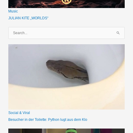
Music
JULIAN KITE „WORLDS“
S
u
c
h
e
n
n
a
c
h
:
Social & Viral
Besucher in der Toilette: Python lugt aus dem Klo