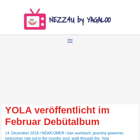
Zum
Inhalt
springen
YOLA veröffentlicht im
Februar Debütalbum
14. Dezember 2018
/
NEWCOMER
/
dan auerbach
,
grammy gewinner
,
newcomer
,
ride out in the country
,
soul
,
walk through fire
,
Yola