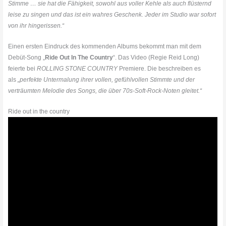
Stimme … sie hat die Fähigkeit, sowohl aus voller Kehle als auch flüsternd
leise zu singen und das ist ein wahres Geschenk. Jeder im Studio war sofort
von ihr hingerissen.“
Einen ersten Eindruck des kommenden Albums bekommt man mit dem
Debüt-Song „
Ride Out In The Country
“. Das Video (Regie Reid Long)
feierte bei
ROLLING STONE COUNTRY
Premiere. Die beschreiben es
als
„perfekte Untermalung ihrer vollen, gefühlvollen Stimmte und der
verträumten Melodie des Songs, die über 70s-Soft-Rock-Noten gleitet.“
Ride out in the country