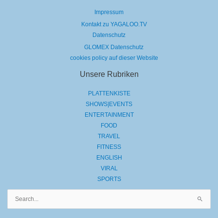
Impressum
Kontakt zu YAGALOO.TV
Datenschutz
GLOMEX Datenschutz
cookies policy auf dieser Website
Unsere Rubriken
PLATTENKISTE
SHOWS|EVENTS
ENTERTAINMENT
FOOD
TRAVEL
FITNESS
ENGLISH
VIRAL
SPORTS
Suchen
nach: