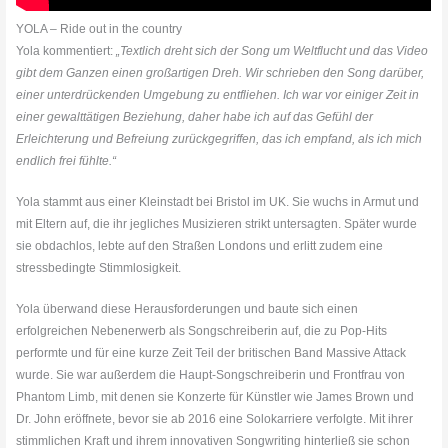
YOLA – Ride out in the country
Yola kommentiert:
„Textlich dreht sich der Song um Weltflucht und das Video
gibt dem Ganzen einen großartigen Dreh. Wir schrieben den Song darüber,
einer unterdrückenden Umgebung zu entfliehen. Ich war vor einiger Zeit in
einer gewalttätigen Beziehung, daher habe ich auf das Gefühl der
Erleichterung und Befreiung zurückgegriffen, das ich empfand, als ich mich
endlich frei fühlte.“
Yola stammt aus einer Kleinstadt bei Bristol im UK. Sie wuchs in Armut und
mit Eltern auf, die ihr jegliches Musizieren strikt untersagten. Später wurde
sie obdachlos, lebte auf den Straßen Londons und erlitt zudem eine
stressbedingte Stimmlosigkeit.
Yola überwand diese Herausforderungen und baute sich einen
erfolgreichen Nebenerwerb als Songschreiberin auf, die zu Pop-Hits
performte und für eine kurze Zeit Teil der britischen Band Massive Attack
wurde. Sie war außerdem die Haupt-Songschreiberin und Frontfrau von
Phantom Limb, mit denen sie Konzerte für Künstler wie James Brown und
Dr. John eröffnete, bevor sie ab 2016 eine Solokarriere verfolgte. Mit ihrer
stimmlichen Kraft und ihrem innovativen Songwriting hinterließ sie schon