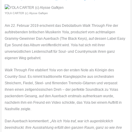
YOLA CARTER (c) Alysse Gafkjen
Am 22. Februar 2019 erscheint das Debütalbum
Walk Through Fire
der
aufstrebenden britischen Musikerin Yola, produziert vom achtmaligen
Grammy-Gewinner Dan Auerbach (The Black Keys), auf dessen Label Easy
Eye Sound das Album veröffentlicht wird. Yola hat sich mit ihrer
unverwüstlichen Leidenschaft für Soul- und Countrymusik ihren ganz
eigenen Weg gebahnt.
Walk Through Fire
etabliert Yola von der ersten Note als Königin des
Country-Soul. Es nimmt traditionelle Klangteppiche aus orchestralen
Streichern, Fiedel, Steel- und flirrenden Tremolo-Gitarren und verpasst
ihnen einen zeitgenössischen Dreh – der perfekte Soundtrack zu Yolas
packendem Gesang, auf den Auerbach erstmals aufmerksam wurde,
nachdem ihm ein Freund ein Video schickte, das Yola bei einem Auftritt in
Nashville zeigte.
Dan Auerbach kommentiert:
„Als ich Yola traf, war ich augenblicklich
beeindruckt. Ihre Ausstrahlung erfüllt den ganzen Raum, ganz so wie ihre