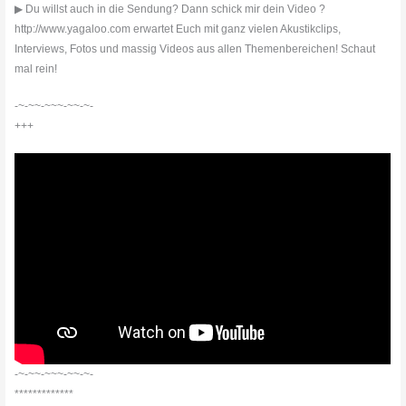
▶ Du willst auch in die Sendung? Dann schick mir dein Video ?
http://www.yagaloo.com erwartet Euch mit ganz vielen Akustikclips,
Interviews, Fotos und massig Videos aus allen Themenbereichen! Schaut
mal rein!
-~-~~-~~~-~~-~-
+++
-~-~~-~~~-~~-~-
*************