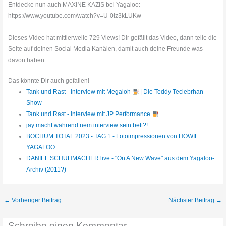
Entdecke nun auch MAXINE KAZIS bei Yagaloo:
https://www.youtube.com/watch?v=U-0Iz3kLUKw
Dieses Video hat mittlerweile 729 Views! Dir gefällt das Video, dann teile die
Seite auf deinen Social Media Kanälen, damit auch deine Freunde was
davon haben.
Das könnte Dir auch gefallen!
Tank und Rast - Interview mit Megaloh
| Die Teddy Teclebrhan
Show
Tank und Rast - Interview mit JP Performance
jay macht während nem interview sein bett?!
BOCHUM TOTAL 2023 - TAG 1 - Fotoimpressionen von HOWIE
YAGALOO
DANIEL SCHUHMACHER live - "On A New Wave" aus dem Yagaloo-
Archiv (2011?)
←
Vorheriger Beitrag
Nächster Beitrag
→
Schreibe einen Kommentar