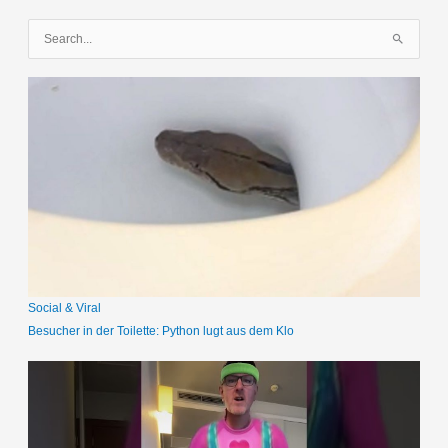
S
u
c
h
e
n
n
a
c
h
:
Social & Viral
Besucher in der Toilette: Python lugt aus dem Klo