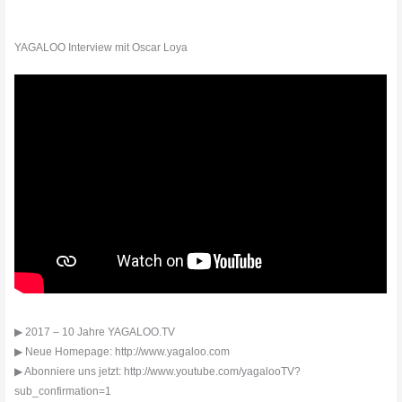
YAGALOO Interview mit Oscar Loya
▶ 2017 – 10 Jahre YAGALOO.TV
▶ Neue Homepage: http://www.yagaloo.com
▶ Abonniere uns jetzt: http://www.youtube.com/yagalooTV?
sub_confirmation=1