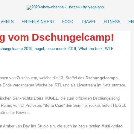
EVENTS
ENTERTAINMENT
FOOD
TRAVEL
FITNESS
EN
ong vom Dschungelcamp!
chungelcamp 2019
,
hugel
,
neue musik 2019
,
What the fuck
,
WTF
llionen von Zuschauern, welche die 13. Staffel des
Dschungelcamps
,
, die Ende vergangener Woche bei RTL und als Livestream im Netz startete.
ösischen Senkrechtstarters
HUGEL
, die zum offiziellen Dschungelsong
 Remix von El Profesors “
Bella Ciao
” den Sommer rockte, liefert HUGEL
spür unter Beweis.
rin Amber van Day ins Studio ein, die auch im begleitenden
Musikvideo