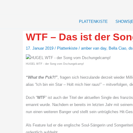
Zum
Inhalt
springen
PLATTENKISTE
SHOWS|
WTF – Das ist der S
17. Januar 2019
/
Plattenkiste
/
amber van day
,
Bella Ciao
,
ds
HUGEL WTF - der Song vom Dschungelcamp!
“What the f*ck?!”
, fragen sich hierzulande derzeit wieder Mi
alias “Ich bin ein Star – Holt mich hier raus!” – mitverfolgen
Doch “
WTF
” ist auch der Titel der aktuellen Single des franz
ernannt wurde. Nachdem er bereits im letzten Jahr mit seinem
nun einen weiteren Banger und stellt sein untrügliches Hit-Ge
Als Feature lud er die englische Soul-Sängerin und Songwrite
ordentlich aufdreht.