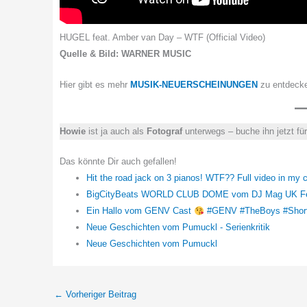
HUGEL feat. Amber van Day – WTF (Official Video)
Quelle & Bild: WARNER MUSIC
Hier gibt es mehr
MUSIK-NEUERSCHEINUNGEN
zu entdeck
Howie
ist ja auch als
Fotograf
unterwegs – buche ihn jetzt fü
Das könnte Dir auch gefallen!
Hit the road jack on 3 pianos! WTF?? Full video in my
BigCityBeats WORLD CLUB DOME vom DJ Mag UK Fest
Ein Hallo vom GENV Cast
#GENV #TheBoys #Shor
Neue Geschichten vom Pumuckl - Serienkritik
Neue Geschichten vom Pumuckl
←
Vorheriger Beitrag