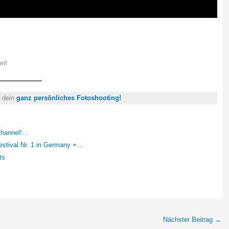
en!
r dein
ganz persönliches Fotoshooting!
 channel!…
ival Nr. 1 in Germany +…
ts
Nächster Beitrag
→