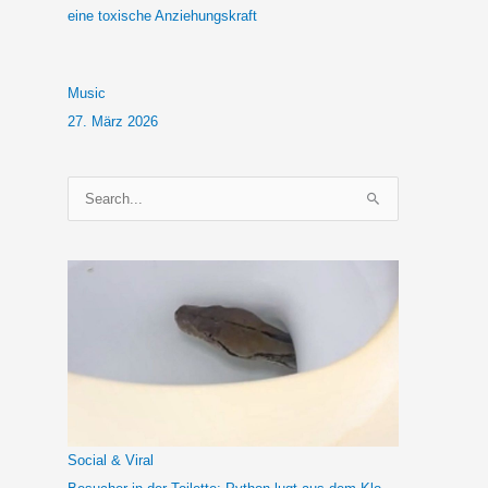
eine toxische Anziehungskraft
Music
27. März 2026
S
u
c
h
e
n
n
a
c
h
Social & Viral
: