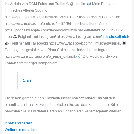
Im Verleih von DCM Fotos und Trailer © @dcmfilm
Mein Podcast:
Filmisches Allerlei Spotify:
https://open.spotify.com/show/2kHWBO1Hk2KbVv1alz8ouN Podcast.de:
https://www.podcast.de/podcast/946279/filmisches-allerlei Apple:
https://podcasts.apple.com/de/podcast/filmisches-allerlei/id1551125606?
l=en
Folgt mir auf Instagram! https://www.instagram.com/
filmischesallerlei
/
Folgt mir auf Facebook! https://www.facebook.com/FilmischesAllerlei/
Das Logo ist gestaltet von Pinar Cakmak zu finden bei Instagram
https://www.instagram.com/p_pinar_cakmak/
Die Musik wurde von
Fabian Stromberger komponiert.
Start
Sie sehen gerade einen Platzhalterinhalt von
Standard
. Um auf den
eigentlichen Inhalt zuzugreifen, klicken Sie auf den Button unten. Bitte
beachten Sie, dass dabei Daten an Drittanbieter weitergegeben werden.
Inhalt entsperren
Weitere Informationen