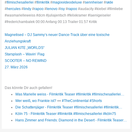
#
filmischesallerlei
#
filmkritik
#
magixvideodeluxe
#
sennheiser
#
røde
#
hercules
#
lindy
#
rapoo
#
lenovo
#
isy
#
rapoo
#audacity #kiebel #filmliebe
#wasmarielleweiss #dcm #juliajentsch #felixkramer #laenigeiseler
#frederichambalek 00:00 Anfang 00:13 Trailer 01:57 Kritik
Magnetised – DJ Sammy‘s neuer Dance-Track über eine toxische
Anziehungskraft
JULIAN KITE „WORLDS“
Starsplash – Wavin‘ Flag
SCOOTER – NO REWIND
27. März 2026
Das könnte Dir auch gefallen!
Was Marielle weiss - Filmkritik Teaser #filmkritik #filmischesallerlei…
Wer weiß, wo Frankie ist?
#TheContinental #Shorts
Die Schattenjäger - Filmkritik Teaser #filmischesallerlei #filmkritik…
Köln 75 - Filmkritik Teaser #filmkritik #filmischesallerlei #köln75
Hans Zimmer and Friends: Diamond in the Desert - Filmkritik Teaser…