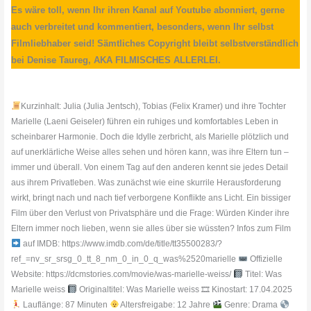
Es wäre toll, wenn Ihr ihren Kanal auf Youtube abonniert, gerne
auch verbreitet und kommentiert, besonders, wenn Ihr selbst
Filmliebhaber seid! Sämtliches Copyright bleibt selbstverständlich
bei Denise Taureg, AKA FILMISCHES ALLERLEI.
Kurzinhalt: Julia (Julia Jentsch), Tobias (Felix Kramer) und ihre Tochter
Marielle (Laeni Geiseler) führen ein ruhiges und komfortables Leben in
scheinbarer Harmonie. Doch die Idylle zerbricht, als Marielle plötzlich und
auf unerklärliche Weise alles sehen und hören kann, was ihre Eltern tun –
immer und überall. Von einem Tag auf den anderen kennt sie jedes Detail
aus ihrem Privatleben. Was zunächst wie eine skurrile Herausforderung
wirkt, bringt nach und nach tief verborgene Konflikte ans Licht. Ein bissiger
Film über den Verlust von Privatsphäre und die Frage: Würden Kinder ihre
Eltern immer noch lieben, wenn sie alles über sie wüssten? Infos zum Film
auf IMDB: https://www.imdb.com/de/title/tt35500283/?
ref_=nv_sr_srsg_0_tt_8_nm_0_in_0_q_was%2520marielle
Offizielle
Website: https://dcmstories.com/movie/was-marielle-weiss/
Titel: Was
Marielle weiss
Originaltitel: Was Marielle weiss 🎞 Kinostart: 17.04.2025
Lauflänge: 87 Minuten
Altersfreigabe: 12 Jahre
Genre: Drama