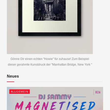
Gönne Dir einen echten "Howie" für zuhause! Zum Beispiel
dieser gerahmte Kunstdruck der "Manhattan Bridge, New York "
Neues
ALLGEMEIN