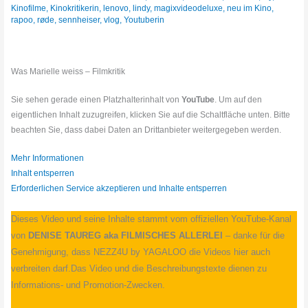
Kinofilme
,
Kinokritikerin
,
lenovo
,
lindy
,
magixvideodeluxe
,
neu im Kino
,
rapoo
,
røde
,
sennheiser
,
vlog
,
Youtuberin
Was Marielle weiss – Filmkritik
Sie sehen gerade einen Platzhalterinhalt von
YouTube
. Um auf den
eigentlichen Inhalt zuzugreifen, klicken Sie auf die Schaltfläche unten. Bitte
beachten Sie, dass dabei Daten an Drittanbieter weitergegeben werden.
Mehr Informationen
Inhalt entsperren
Erforderlichen Service akzeptieren und Inhalte entsperren
Dieses Video und seine Inhalte stammt vom offiziellen YouTube-Kanal
von
DENISE TAUREG aka FILMISCHES ALLERLEI
– danke für die
Genehmigung, dass NEZZ4U by YAGALOO die Videos hier auch
verbreiten darf.Das Video und die Beschreibungstexte dienen zu
Informations- und Promotion-Zwecken.