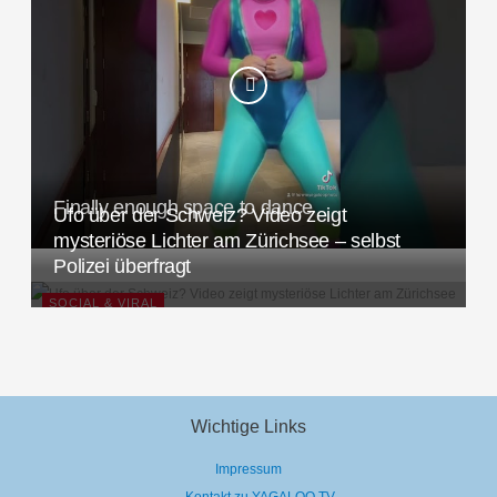
Finally enough space to dance
Ufo über der Schweiz? Video zeigt
mysteriöse Lichter am Zürichsee – selbst
Polizei überfragt
SOCIAL & VIRAL
Wichtige Links
Impressum