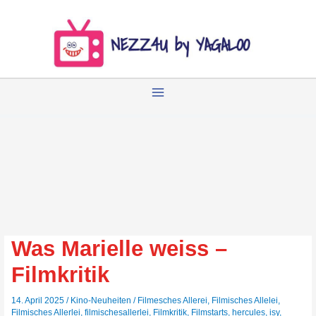
Zum
Inhalt
springen
Was Marielle weiss –
Filmkritik
14. April 2025
/
Kino-Neuheiten
/
Filmesches Allerei
,
Filmisches Allelei
,
Filmisches Allerlei
,
filmischesallerlei
,
Filmkritik
,
Filmstarts
,
hercules
,
isy
,