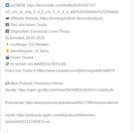
auf IMDB: https://www.imdb.com/de/title/tt29359373/?
ref_=nv_sr_srsg_0_tt_2_nm_0_in_0_q_alle%2520lieben%2520touda
Offizielle Website: https://immergutefilme.de/movies/touda
Titel: Alle lieben Touda
Originaltitel: Everybody Loves Touda
🎞 Kinostart: 29.05.2025
Lauflänge: 102 Minuten
Altersfreigabe: 16 Jahre
Genre: Drama
Im Verleih von IMMERGUTEFILME
Fotos und Trailer © https://www.youtube.com/@immergutefilme6070
Mein Podcast: Filmisches Allerlei
Spotify: https://open.spotify.com/show/2kHWBO1Hk2KbVv1alz8ouN
Podcast.de: https://www.podcast.de/podcast/946279/filmisches-allerlei
Apple: https://podcasts.apple.com/de/podcast/filmisches-
allerlei/id1551125606?l=en