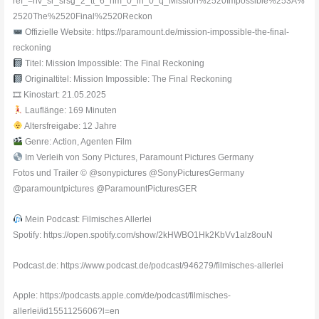
ref_=nv_sr_srsg_2_tt_6_nm_0_in_0_q_Mission%2520Impossible%253A%
2520The%2520Final%2520Reckon
Offizielle Website: https://paramount.de/mission-impossible-the-final-
reckoning
Titel: Mission Impossible: The Final Reckoning
Originaltitel: Mission Impossible: The Final Reckoning
🎞 Kinostart: 21.05.2025
Lauflänge: 169 Minuten
Altersfreigabe: 12 Jahre
Genre: Action, Agenten Film
Im Verleih von Sony Pictures, Paramount Pictures Germany
Fotos und Trailer © @sonypictures @SonyPicturesGermany
@paramountpictures @ParamountPicturesGER
Mein Podcast: Filmisches Allerlei
Spotify: https://open.spotify.com/show/2kHWBO1Hk2KbVv1alz8ouN
Podcast.de: https://www.podcast.de/podcast/946279/filmisches-allerlei
Apple: https://podcasts.apple.com/de/podcast/filmisches-
allerlei/id1551125606?l=en