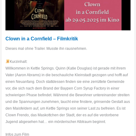
Clown in a Cornfield – Filmkritik
Dieses mal ohne Trailer. Musste ihn rausnehmen.
Kurzinhalt:
Willkommen in Kettle Springs. Quinn (Katie Douglas) ist gerade mit ihrem
Vater (Aaron Abrams) in die beschauliche Kleinstadt gezogen und hofft auf
einen Neuanfang. Doch stattdessen finden sie eine zerrüttete Gemeinde
vor, die sich nach dem Brand der Baypen Corn Syrup Factory in einer
schwierigen Phase befindet. Während die Bewohner untereinander streiten
und die Spannungen zunehmen, taucht eine finstere, grinsende Gestalt aus
den Maisfeldern auf, um Kettle Springs von seiner Last zu befreien. Es ist
Clown Frendo, das Maskottchen der Stadt, der es auf die verdorbene
Jugend abgesehen hat… ein mörderischer Albtraum beginnt.
Infos zum Film