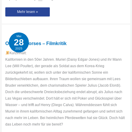
On
Mehr lesen »
Swift
Horses
–
Filmkritik
Teaser
#filmkritik
#filmischesallerlei
Mai
#onswifthorses
28
#leoninestudios
On Swift Horses – Filmkritik
2025
Kurzinhalt:
Kalifornien in den 50er Jahren. Muriel (Daisy Edgar-Jones) und ihr Mann
Lee (Will Poulter), der gerade als Soldat aus dem Korea-Krieg
zurückgekehrt ist, wollen sich unter der kalifornischen Sonne ein
Bilderbuchleben aufbauen. Ihren Traum wollen sie gemeinsam mit Lees
Bruder verwirklichen, dem charismatischen Spieler Julius (Jacob Elordi).
Doch die unbeschwerte Dreiecksbeziehung endet abrupt, als Julius nach
Las Vegas verschwindet. Dort hält er sich mit Poker und Glücksspiel über
Wasser – und trifft auf Henry (Diego Calva). Währenddessen fühlt sich
Muriel in ihrem kalifornischen Alltag zunehmend gefangen und sehnt sich
nach mehr im Leben. Bei heimlichen Pferdewetten hat sie Glück. Doch hält
das Leben noch mehr für sie bereit?