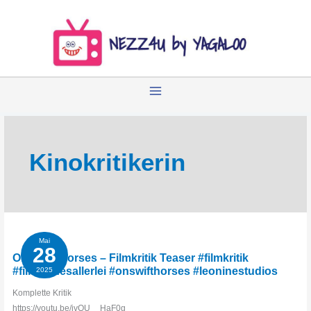
Zum
Inhalt
springen
Kinokritikerin
Mai
28
On Swift Horses – Filmkritik Teaser #filmkritik
#filmischesallerlei #onswifthorses #leoninestudios
2025
Komplette Kritik
https://youtu.be/ivQU__HaF0g