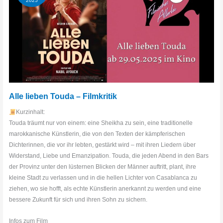
2025
Alle lieben Touda – Filmkritik
Kurzinhalt:
Touda träumt nur von einem: eine Sheikha zu sein, eine traditionelle
marokkanische Künstlerin, die von den Texten der kämpferischen
Dichterinnen, die vor ihr lebten, gestärkt wird – mit ihren Liedern über
Widerstand, Liebe und Emanzipation. Touda, die jeden Abend in den Bars
der Provinz unter den lüsternen Blicken der Männer auftritt, plant, ihre
kleine Stadt zu verlassen und in die hellen Lichter von Casablanca zu
ziehen, wo sie hofft, als echte Künstlerin anerkannt zu werden und eine
bessere Zukunft für sich und ihren Sohn zu sichern.
Infos zum Film