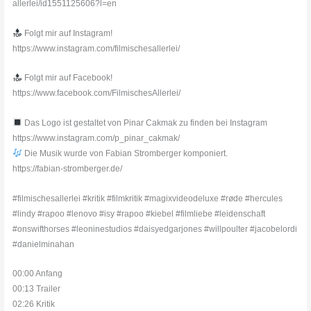
allerlei/id1551125606?l=en
Folgt mir auf Instagram!
https://www.instagram.com/filmischesallerlei/
Folgt mir auf Facebook!
https://www.facebook.com/FilmischesAllerlei/
Das Logo ist gestaltet von Pinar Cakmak zu finden bei Instagram
https://www.instagram.com/p_pinar_cakmak/
Die Musik wurde von Fabian Stromberger komponiert.
https://fabian-stromberger.de/
#filmischesallerlei #kritik #filmkritik #magixvideodeluxe #røde #hercules
#lindy #rapoo #lenovo #isy #rapoo #kiebel #filmliebe #leidenschaft
#onswifthorses #leoninestudios #daisyedgarjones #willpoulter #jacobelordi
#danielminahan
00:00 Anfang
00:13 Trailer
02:26 Kritik