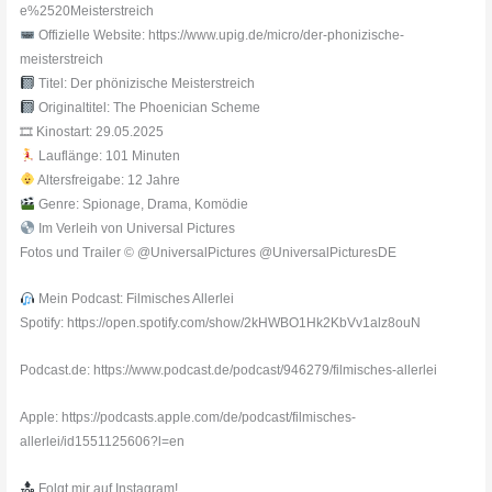
e%2520Meisterstreich
Offizielle Website: https://www.upig.de/micro/der-phonizische-
meisterstreich
Titel: Der phönizische Meisterstreich
Originaltitel: The Phoenician Scheme
🎞 Kinostart: 29.05.2025
Lauflänge: 101 Minuten
Altersfreigabe: 12 Jahre
Genre: Spionage, Drama, Komödie
Im Verleih von Universal Pictures
Fotos und Trailer © @UniversalPictures @UniversalPicturesDE
Mein Podcast: Filmisches Allerlei
Spotify: https://open.spotify.com/show/2kHWBO1Hk2KbVv1alz8ouN
Podcast.de: https://www.podcast.de/podcast/946279/filmisches-allerlei
Apple: https://podcasts.apple.com/de/podcast/filmisches-
allerlei/id1551125606?l=en
Folgt mir auf Instagram!