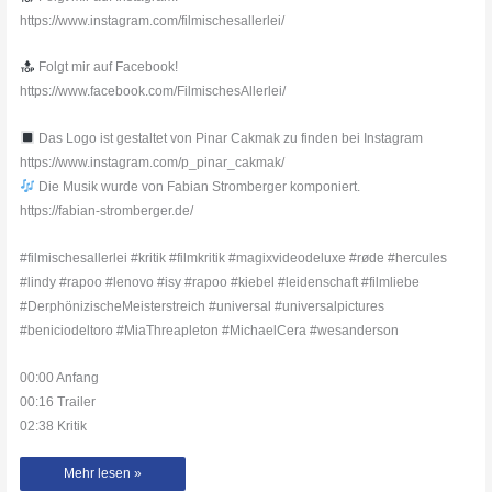
https://www.instagram.com/filmischesallerlei/
Folgt mir auf Facebook!
https://www.facebook.com/FilmischesAllerlei/
Das Logo ist gestaltet von Pinar Cakmak zu finden bei Instagram
https://www.instagram.com/p_pinar_cakmak/
Die Musik wurde von Fabian Stromberger komponiert.
https://fabian-stromberger.de/
#filmischesallerlei #kritik #filmkritik #magixvideodeluxe #røde #hercules
#lindy #rapoo #lenovo #isy #rapoo #kiebel #leidenschaft #filmliebe
#DerphönizischeMeisterstreich #universal #universalpictures
#beniciodeltoro #MiaThreapleton #MichaelCera #wesanderson
00:00 Anfang
00:16 Trailer
02:38 Kritik
Der
Mehr lesen »
phönizische