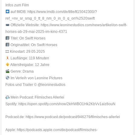
Infos zum Film
auf IMDB: https://www.imdb.com/de/title/tt15042300/?
ref_=nv_sr_srsg_0_tt_8_nm_0_in_0_q_on%2520swift
Offizielle Website: https://www.leoninestudios.com/news/artikel/on-swift-
horses-ab-29-mai-2025-im-kino-4371
Titel: On Swift Horses
Originaltitel: On Swift Horses
🎞 Kinostart: 29.05.2025
Lauflänge: 119 Minuten
Altersfreigabe: 12 Jahre
Genre: Drama
Im Verleih von Leonine Pictures
Fotos und Trailer © @leoninestudios
Mein Podcast: Filmisches Allerlei
Spotify: https://open.spotify.com/show/2kHWBO1Hk2KbVv1alz8ouN
Podcast.de: https://www.podcast.de/podcast/946279/filmisches-allerlei
Apple: https://podcasts.apple.com/de/podcast/filmisches-