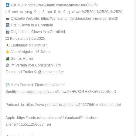
auf IMDB: https://www.imdb.com/de/title/tt23060698/?
ref_=nv_sr_srsg_0_tt_8_nm_0_in_0_q_clown%2520in%2520a%2520
Offizielle Website: https://constantin.film/kino/clown-in-a-cornfield/
Titel: Clown in a Cornfield
Originaltitel: Clown in a Cornfield
🎞 Kinostart: 29.05.2025
Lauflänge: 97 Minuten
Altersfreigabe: 16 Jahre
Genre: Horror
Im Verleih von Constantin Film
Fotos und Trailer © @constantinfilm
Mein Podcast: Filmisches Allerlei
Spotify: https://open.spotify.com/show/2kHWBO1Hk2KbVv1alz8ouN
Podcast.de: https://www.podcast.de/podcast/946279/filmisches-allerlei
Apple: https://podcasts.apple.com/de/podcast/filmisches-
allerlei/id1551125606?l=en