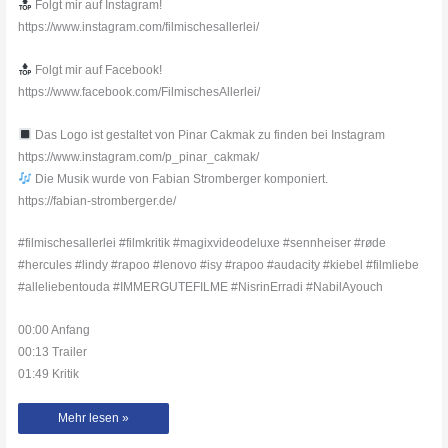
Folgt mir auf Instagram!
https://www.instagram.com/filmischesallerlei/
Folgt mir auf Facebook!
https://www.facebook.com/FilmischesAllerlei/
Das Logo ist gestaltet von Pinar Cakmak zu finden bei Instagram
https://www.instagram.com/p_pinar_cakmak/
Die Musik wurde von Fabian Stromberger komponiert.
https://fabian-stromberger.de/
#filmischesallerlei #filmkritik #magixvideodeluxe #sennheiser #røde
#hercules #lindy #rapoo #lenovo #isy #rapoo #audacity #kiebel #filmliebe
#alleliebentouda #IMMERGUTEFILME #NisrinErradi #NabilAyouch
00:00 Anfang
00:13 Trailer
01:49 Kritik
Alle
Mehr lesen »
lieben
Touda