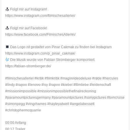
Folgt mir auf Instagram!
https://www.instagram.com/filmischesallerlei/
Folgt mir auf Facebook!
https://www.facebook.com/FilmischesAllerlei/
Das Logo ist gestaltet von Pinar Cakmak zu finden bei Instagram
https://www.instagram.com/p_pinar_cakmak/
Die Musik wurde von Fabian Stromberger komponiert.
https://fabian-stromberger.de/
#filmischesallerlei #kritik #filmkritik #magixvideodeluxe #røde #hercules
#lindy #rapoo #lenovo #isy #rapoo #kiebel #filmliebe #leidenschaft
#missionimpossible #missionimpossiblethefinalreckoning
#paramountpicturesgermany #paramountpictures #sonypictures #tomcruise
#simonpegg #vingrhames #hayleyatwell #angelabessett
#christophermcquarrie
00:00 Anfang
00:17 Trailer