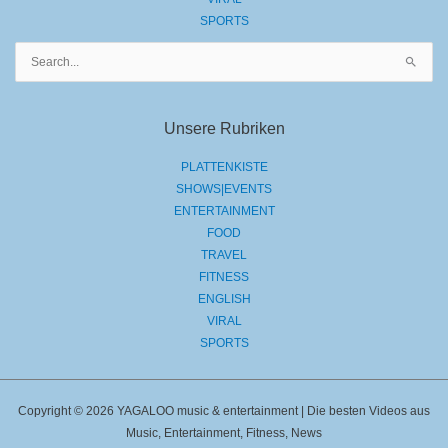
SPORTS
Suchen
nach:
Unsere Rubriken
PLATTENKISTE
SHOWS|EVENTS
ENTERTAINMENT
FOOD
TRAVEL
FITNESS
ENGLISH
VIRAL
SPORTS
Copyright © 2026 YAGALOO music & entertainment | Die besten Videos aus
Music, Entertainment, Fitness, News