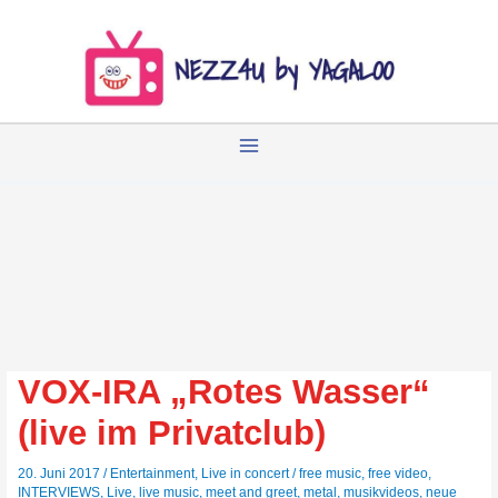
Zum
Inhalt
springen
VOX-IRA „Rotes Wasser“
(live im Privatclub)
20. Juni 2017
/
Entertainment
,
Live in concert
/
free music
,
free video
,
INTERVIEWS
,
Live
,
live music
,
meet and greet
,
metal
,
musikvideos
,
neue