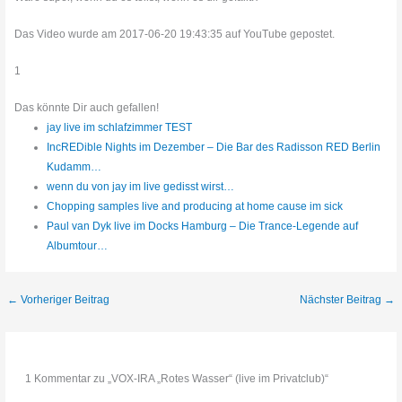
Das Video wurde am 2017-06-20 19:43:35 auf YouTube gepostet.
1
Das könnte Dir auch gefallen!
jay live im schlafzimmer TEST
IncREDible Nights im Dezember – Die Bar des Radisson RED Berlin
Kudamm…
wenn du von jay im live gedisst wirst…
Chopping samples live and producing at home cause im sick
Paul van Dyk live im Docks Hamburg – Die Trance-Legende auf
Albumtour…
←
Vorheriger Beitrag
Nächster Beitrag
→
1 Kommentar zu „VOX-IRA „Rotes Wasser“ (live im Privatclub)“