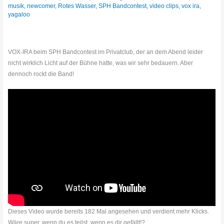
musik
,
newcomer
,
Rotes Wasser
,
SPH Bandcontest
,
video clips
,
vox ira
,
yagaloo
VOX-IRA beim SPH Bandcontest im Privatclub, der an dem Abend leider
nicht wirklich Licht auf der Bühne hatte, was wir sehr bedauern. Aber
dennoch rockt die Band!
Dieses Video wurde bereits 182 Mal angesehen und verdient mehr Klicks.
Wäre super, wenn du es teilst, wenn es dir gefällt!?