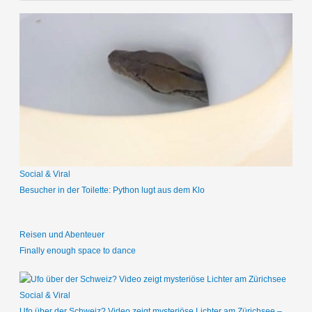
c
h
e
n
n
a
c
h
:
Social & Viral
Besucher in der Toilette: Python lugt aus dem Klo
Reisen und Abenteuer
Finally enough space to dance
Social & Viral
Ufo über der Schweiz? Video zeigt mysteriöse Lichter am Zürichsee –