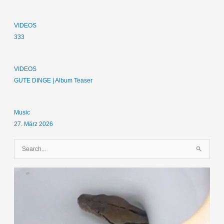
VIDEOS
333
VIDEOS
GUTE DINGE | Album Teaser
Music
27. März 2026
S
u
c
h
e
n
n