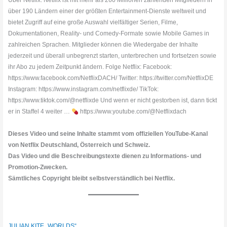
Über Netflix: Netflix ist mit mehr als 260 Millionen zahlenden Mitgliedern in
über 190 Ländern einer der größten Entertainment-Dienste weltweit und
bietet Zugriff auf eine große Auswahl vielfältiger Serien, Filme,
Dokumentationen, Reality- und Comedy-Formate sowie Mobile Games in
zahlreichen Sprachen. Mitglieder können die Wiedergabe der Inhalte
jederzeit und überall unbegrenzt starten, unterbrechen und fortsetzen sowie
ihr Abo zu jedem Zeitpunkt ändern. Folge Netflix: Facebook:
https://www.facebook.com/NetflixDACH/ Twitter: https://twitter.com/NetflixDE
Instagram: https://www.instagram.com/netflixde/ TikTok:
https://www.tiktok.com/@netflixde Und wenn er nicht gestorben ist, dann tickt
er in Staffel 4 weiter …
https://www.youtube.com/@Netflixdach
Dieses Video und seine Inhalte stammt vom offiziellen YouTube-Kanal
von Netflix Deutschland, Österreich und Schweiz.
Das Video und die Beschreibungstexte dienen zu Informations- und
Promotion-Zwecken.
Sämtliches Copyright bleibt selbstverständlich bei Netflix.
JULIAN KITE „WORLDS“