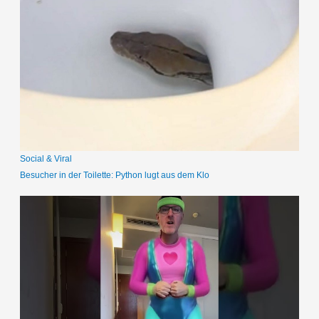
h
e
n
n
a
c
h
:
Social & Viral
Besucher in der Toilette: Python lugt aus dem Klo