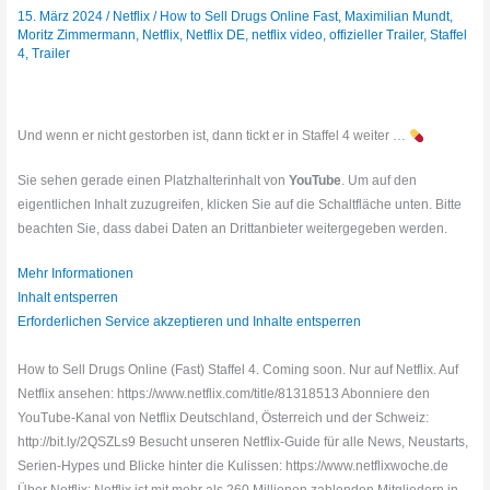
15. März 2024
/
Netflix
/
How to Sell Drugs Online Fast
,
Maximilian Mundt
,
Moritz Zimmermann
,
Netflix
,
Netflix DE
,
netflix video
,
offizieller Trailer
,
Staffel
4
,
Trailer
Und wenn er nicht gestorben ist, dann tickt er in Staffel 4 weiter …
Sie sehen gerade einen Platzhalterinhalt von
YouTube
. Um auf den
eigentlichen Inhalt zuzugreifen, klicken Sie auf die Schaltfläche unten. Bitte
beachten Sie, dass dabei Daten an Drittanbieter weitergegeben werden.
Mehr Informationen
Inhalt entsperren
Erforderlichen Service akzeptieren und Inhalte entsperren
How to Sell Drugs Online (Fast) Staffel 4. Coming soon. Nur auf Netflix. Auf
Netflix ansehen: https://www.netflix.com/title/81318513 Abonniere den
YouTube-Kanal von Netflix Deutschland, Österreich und der Schweiz:
http://bit.ly/2QSZLs9 Besucht unseren Netflix-Guide für alle News, Neustarts,
Serien-Hypes und Blicke hinter die Kulissen: https://www.netflixwoche.de