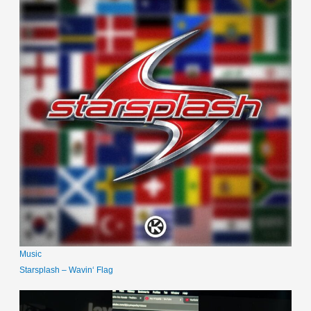
Music
Starsplash – Wavin‘ Flag