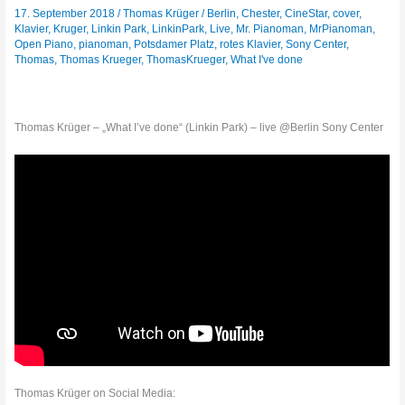
17. September 2018
/
Thomas Krüger
/
Berlin
,
Chester
,
CineStar
,
cover
,
Klavier
,
Kruger
,
Linkin Park
,
LinkinPark
,
Live
,
Mr. Pianoman
,
MrPianoman
,
Open Piano
,
pianoman
,
Potsdamer Platz
,
rotes Klavier
,
Sony Center
,
Thomas
,
Thomas Krueger
,
ThomasKrueger
,
What I've done
Thomas Krüger – „What I’ve done“ (Linkin Park) – live @Berlin Sony Center
Thomas Krüger on Social Media: