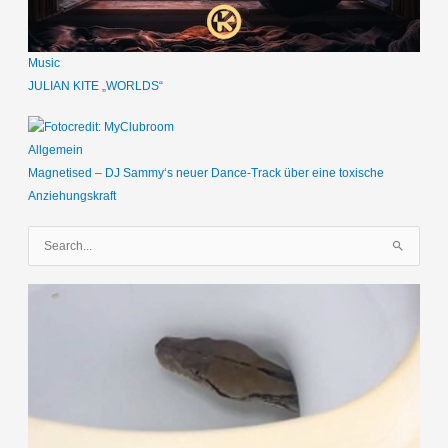
Music
JULIAN KITE „WORLDS“
Allgemein
Magnetised – DJ Sammy‘s neuer Dance-Track über eine toxische
Anziehungskraft
S
u
c
h
e
n
n
a
c
h