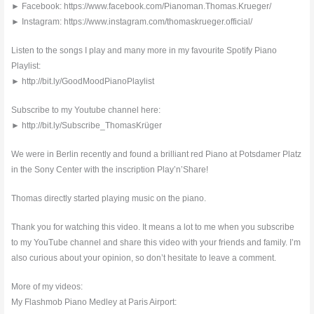
► Facebook: https://www.facebook.com/Pianoman.Thomas.Krueger/
► Instagram: https://www.instagram.com/thomaskrueger.official/
Listen to the songs I play and many more in my favourite Spotify Piano
Playlist:
► http://bit.ly/GoodMoodPianoPlaylist
Subscribe to my Youtube channel here:
► http://bit.ly/Subscribe_ThomasKrüger
We were in Berlin recently and found a brilliant red Piano at Potsdamer Platz
in the Sony Center with the inscription Play’n’Share!
Thomas directly started playing music on the piano.
Thank you for watching this video. It means a lot to me when you subscribe
to my YouTube channel and share this video with your friends and family. I’m
also curious about your opinion, so don’t hesitate to leave a comment.
More of my videos:
My Flashmob Piano Medley at Paris Airport: