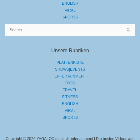
ENGLISH
VIRAL
SPORTS
Suchen
nach:
Unsere Rubriken
PLATTENKISTE
SHOWS|EVENTS
ENTERTAINMENT
FOOD
TRAVEL
FITNESS
ENGLISH
VIRAL
SPORTS
Copyright © 2026 YAGALOO music & entertainment | Die besten Videos aus