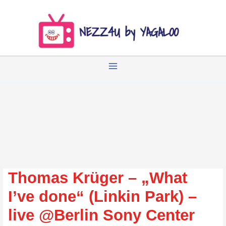
Zum
Inhalt
springen
Thomas Krüger – „What
I’ve done“ (Linkin Park) –
live @Berlin Sony Center