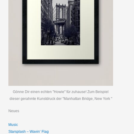
Gönne Dir einen echten "Howie" für zuhause! Zum Beispiel
dieser gerahmte Kunstdruck der "Manhattan Bridge, New York "
Neues
Music
Starsplash – Wavin‘ Flag