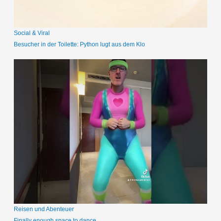
:
Social & Viral
Besucher in der Toilette: Python lugt aus dem Klo
Reisen und Abenteuer
Finally enough space to dance