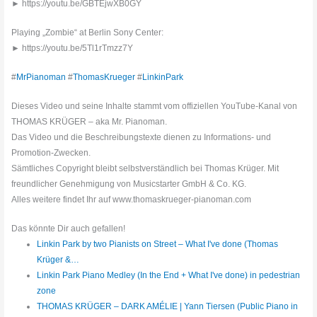
► https://youtu.be/GBTEjwXB0GY
Playing „Zombie“ at Berlin Sony Center:
► https://youtu.be/5Tl1rTmzz7Y
#
MrPianoman
#
ThomasKrueger
#
LinkinPark
Dieses Video und seine Inhalte stammt vom offiziellen YouTube-Kanal von
THOMAS KRÜGER – aka Mr. Pianoman.
Das Video und die Beschreibungstexte dienen zu Informations- und
Promotion-Zwecken.
Sämtliches Copyright bleibt selbstverständlich bei Thomas Krüger. Mit
freundlicher Genehmigung von Musicstarter GmbH & Co. KG.
Alles weitere findet Ihr auf www.thomaskrueger-pianoman.com
Das könnte Dir auch gefallen!
Linkin Park by two Pianists on Street – What I've done (Thomas
Krüger &…
Linkin Park Piano Medley (In the End + What I've done) in pedestrian
zone
THOMAS KRÜGER – DARK AMÉLIE | Yann Tiersen (Public Piano in