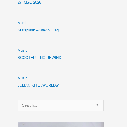
27. März 2026
Music
Starsplash – Wavin‘ Flag
Music
SCOOTER – NO REWIND
Music
JULIAN KITE „WORLDS“
S
u
c
h