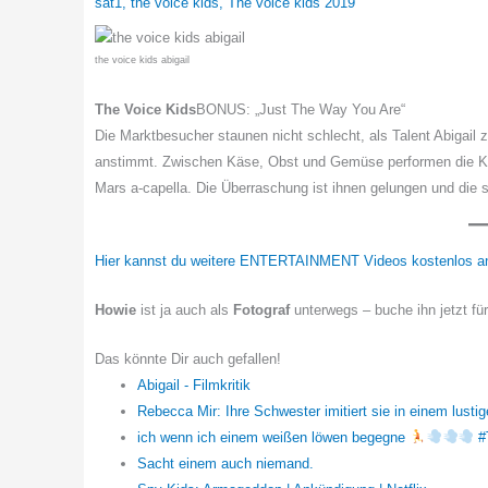
sat1
,
the voice kids
,
The voice kids 2019
the voice kids abigail
The Voice Kids
BONUS: „Just The Way You Are“
Die Marktbesucher staunen nicht schlecht, als Talent Abig
anstimmt. Zwischen Käse, Obst und Gemüse performen die Kid
Mars a-capella. Die Überraschung ist ihnen gelungen und die 
Hier kannst du weitere ENTERTAINMENT Videos kostenlos a
Howie
ist ja auch als
Fotograf
unterwegs – buche ihn jetzt fü
Das könnte Dir auch gefallen!
Abigail - Filmkritik
Rebecca Mir: Ihre Schwester imitiert sie in einem lusti
ich wenn ich einem weißen löwen begegne
#
Sacht einem auch niemand.