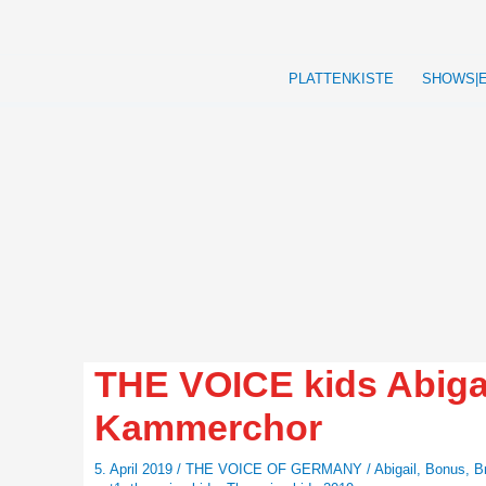
Zum
Inhalt
springen
PLATTENKISTE
SHOWS|
THE VOICE kids Abigai
Kammerchor
5. April 2019
/
THE VOICE OF GERMANY
/
Abigail
,
Bonus
,
B