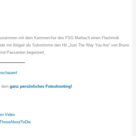
ail zusammen mit dem Kammerchor des FSG Marbach einen Flashmob
s mit Abigail als Solostimme den Hit „Just The Way You Are“ von Bruno
sind Passanten begeistert.
nschauen!
r dein
ganz persönliches Fotoshooting!
gen Video
ThoseAboutToDie