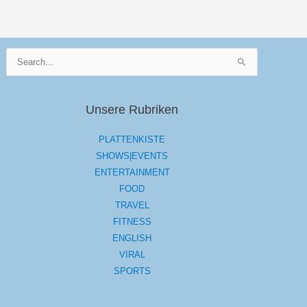
Suchen
nach:
Unsere Rubriken
PLATTENKISTE
SHOWS|EVENTS
ENTERTAINMENT
FOOD
TRAVEL
FITNESS
ENGLISH
VIRAL
SPORTS