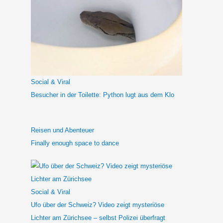
e
n
n
a
c
h
Social & Viral
:
Besucher in der Toilette: Python lugt aus dem Klo
Reisen und Abenteuer
Finally enough space to dance
Social & Viral
Ufo über der Schweiz? Video zeigt mysteriöse
Lichter am Zürichsee – selbst Polizei überfragt