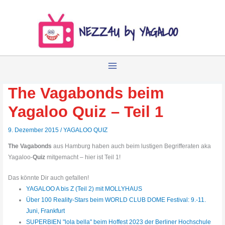
Zum
Inhalt
springen
The Vagabonds beim
Yagaloo Quiz – Teil 1
9. Dezember 2015
/
YAGALOO QUIZ
The Vagabonds
aus Hamburg haben auch beim lustigen Begrifferaten aka
Yagaloo-
Quiz
mitgemacht – hier ist Teil 1!
Das könnte Dir auch gefallen!
YAGALOO A bis Z (Teil 2) mit MOLLYHAUS
Über 100 Reality-Stars beim WORLD CLUB DOME Festival: 9.-11.
Juni, Frankfurt
SUPERBIEN "lola bella" beim Hoffest 2023 der Berliner Hochschule