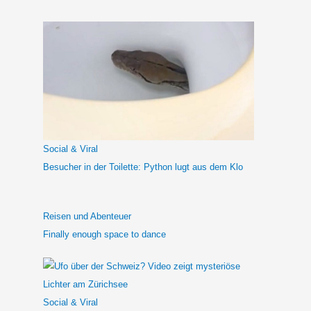
c
h
e
n
n
a
c
h
Social & Viral
:
Besucher in der Toilette: Python lugt aus dem Klo
Reisen und Abenteuer
Finally enough space to dance
Social & Viral