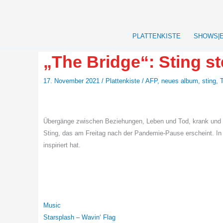
Zum
Inhalt
springen
PLATTENKISTE
SHOWS|
„The Bridge“: Sting st
17. November 2021
/
Plattenkiste
/
AFP
,
neues album
,
sting
,
Übergänge zwischen Beziehungen, Leben und Tod, krank und 
Sting, das am Freitag nach der Pandemie-Pause erscheint. In
inspiriert hat.
Music
Starsplash – Wavin‘ Flag