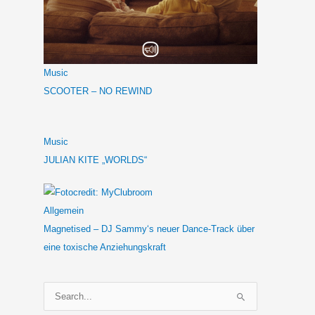
Music
SCOOTER – NO REWIND
Music
JULIAN KITE „WORLDS“
Allgemein
Magnetised – DJ Sammy‘s neuer Dance-Track über
eine toxische Anziehungskraft
S
u