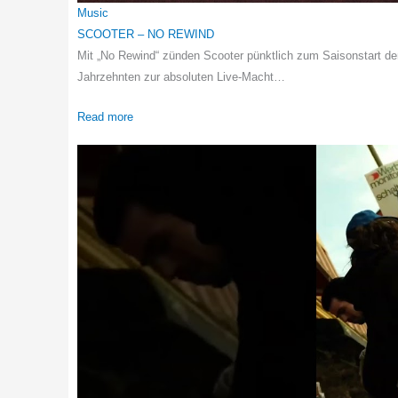
Music
SCOOTER – NO REWIND
Mit „No Rewind“ zünden Scooter pünktlich zum Saisonstart den
Jahrzehnten zur absoluten Live-Macht…
Read more