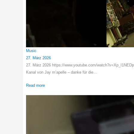
Music
27. März 2026
27. März 2026 https://www.youtube.com/watch?v=Xp_I1NEDpq8
Kanal von Jay m’apelle – danke für die…
Read more