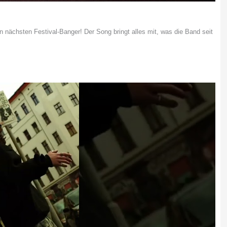
 nächsten Festival-Banger! Der Song bringt alles mit, was die Band seit