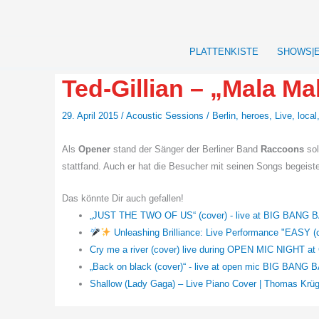
Zum
Inhalt
springen
PLATTENKISTE
SHOWS|
Ted-Gillian – „Mala Mal
29. April 2015
/
Acoustic Sessions
/
Berlin
,
heroes
,
Live
,
local
Als
Opener
stand der Sänger der Berliner Band
Raccoons
sol
stattfand. Auch er hat die Besucher mit seinen Songs begeiste
Das könnte Dir auch gefallen!
„JUST THE TWO OF US“ (cover) - live at BIG BAN
Unleashing Brilliance: Live Performance "EASY (
Cry me a river (cover) live during OPEN MIC NIGHT at 
„Back on black (cover)“ - live at open mic BIG BA
Shallow (Lady Gaga) – Live Piano Cover | Thomas Krü