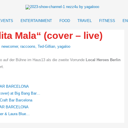
EVENTS
ENTERTAINMENT
FOOD
TRAVEL
FITNESS
EN
ita Mala“ (cover – live)
,
newcomer
,
raccoons
,
Ted-Gillian
,
yagaloo
o auf der Bühne im Haus13 als die zweite Vorrunde
Local Heroes Berlin
rt.
G BAR BARCELONA
cover) at Big Bang Bar…
Craft Bar Barcelona
NG BAR BARCELONA
ger & Laura Blue…