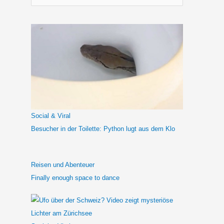
u
c
h
e
n
n
a
c
h
Social & Viral
:
Besucher in der Toilette: Python lugt aus dem Klo
Reisen und Abenteuer
Finally enough space to dance