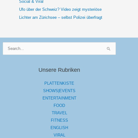
Social & Viral
Ufo über der Schweiz? Video zeigt mysteriöse
Lichter am Zürichsee – selbst Polizei überfragt
Suchen
nach:
Unsere Rubriken
PLATTENKISTE
SHOWS|EVENTS
ENTERTAINMENT
FOOD
TRAVEL
FITNESS
ENGLISH
VIRAL