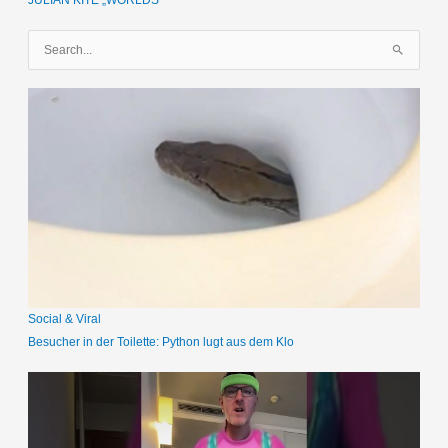
JULIAN KITE „WORLDS“
S
u
c
h
e
n
n
a
c
h
:
Social & Viral
Besucher in der Toilette: Python lugt aus dem Klo