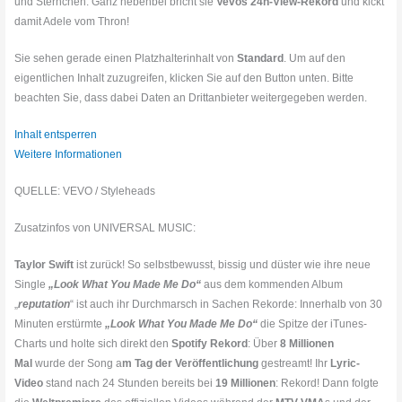
und Sternchen. Ganz nebenbei bricht sie
Vevos 24h-View-Rekord
und kickt
damit Adele vom Thron!
Sie sehen gerade einen Platzhalterinhalt von
Standard
. Um auf den
eigentlichen Inhalt zuzugreifen, klicken Sie auf den Button unten. Bitte
beachten Sie, dass dabei Daten an Drittanbieter weitergegeben werden.
Inhalt entsperren
Weitere Informationen
QUELLE: VEVO / Styleheads
Zusatzinfos von UNIVERSAL MUSIC:
Taylor Swift
ist zurück! So selbstbewusst, bissig und düster wie ihre neue
Single
„Look What You Made Me Do“
aus dem kommenden Album
„
reputation
“ ist auch ihr Durchmarsch in Sachen Rekorde: Innerhalb von 30
Minuten erstürmte
„Look What You Made Me Do“
die Spitze der iTunes-
Charts und holte sich direkt den
Spotify Rekord
: Über
8 Millionen
Mal
wurde der Song a
m Tag der Veröffentlichung
gestreamt! Ihr
Lyric-
Video
stand nach 24 Stunden bereits bei
19 Millionen
: Rekord! Dann folgte