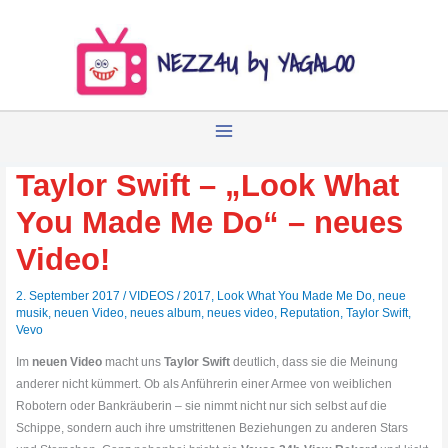
Zum
Inhalt
springen
Taylor Swift – „Look What
You Made Me Do“ – neues
Video!
2. September 2017
/
VIDEOS
/
2017
,
Look What You Made Me Do
,
neue
musik
,
neuen Video
,
neues album
,
neues video
,
Reputation
,
Taylor Swift
,
Vevo
Im
neuen Video
macht uns
Taylor Swift
deutlich, dass sie die Meinung
anderer nicht kümmert. Ob als Anführerin einer Armee von weiblichen
Robotern oder Bankräuberin – sie nimmt nicht nur sich selbst auf die
Schippe, sondern auch ihre umstrittenen Beziehungen zu anderen Stars