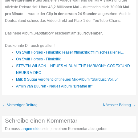
die
Weltpremiere
des offiziellen Videos während der
MTV VMA
s und der
nächste Rekord fiel: Über
43,2 Millionen Mal
– durchschnittlich
30.000 Mal
pro Minute
! – wurde der Clip
in den ersten 24 Stunden
angesehen. Auch in
Deutschland schoss das Video direkt auf Platz 1 der YouTube-Charts.
Das neue Album „
reputation
“ erscheint am
10. November
.
Das könnte Dir auch gefallen!
On Swift Horses - Filmkritik Teaser #filmkritik #filmischesallerlei…
On Swift Horses - Filmkritik
STEVEN WILSON – NEUES ALBUM “THE HARMONY CODEX”UND
NEUES VIDEO
Milk & Sugar veröffentlicht neues Mix-Album "Stardust, Vol. 5"
Armin van Buuren - Neues Album "Breathe In"
←
Vorheriger Beitrag
Nächster Beitrag
→
Schreibe einen Kommentar
Du musst
angemeldet
sein, um einen Kommentar abzugeben.