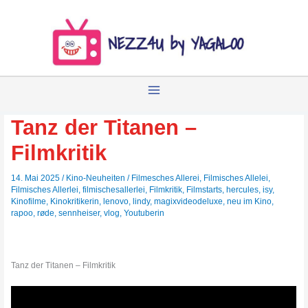
Zum
Inhalt
springen
Tanz der Titanen –
Filmkritik
14. Mai 2025
/
Kino-Neuheiten
/
Filmesches Allerei
,
Filmisches Allelei
,
Filmisches Allerlei
,
filmischesallerlei
,
Filmkritik
,
Filmstarts
,
hercules
,
isy
,
Kinofilme
,
Kinokritikerin
,
lenovo
,
lindy
,
magixvideodeluxe
,
neu im Kino
,
rapoo
,
røde
,
sennheiser
,
vlog
,
Youtuberin
Tanz der Titanen – Filmkritik