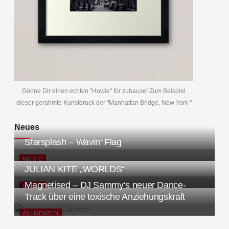
Gönne Dir einen echten "Howie" für zuhause! Zum Beispiel
dieser gerahmte Kunstdruck der "Manhattan Bridge, New York "
Neues
Starsplash – Wavin‘ Flag
MUSIC
JULIAN KITE „WORLDS“
Magnetised – DJ Sammy‘s neuer Dance-
MUSIC
Track über eine toxische Anziehungskraft
ALLGEMEIN