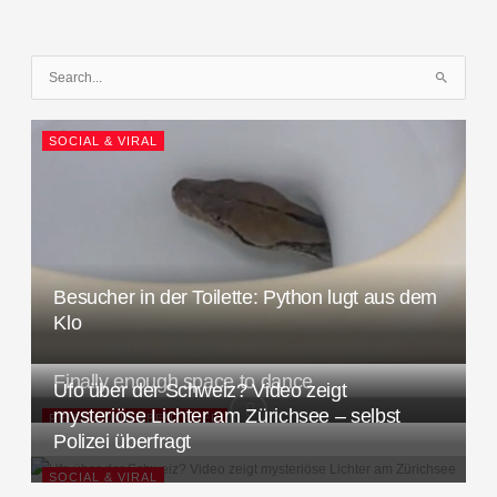
S
u
c
SOCIAL & VIRAL
h
e
n
n
a
c
Besucher in der Toilette: Python lugt aus dem
h
Klo
:
Finally enough space to dance
Ufo über der Schweiz? Video zeigt
mysteriöse Lichter am Zürichsee – selbst
REISEN UND ABENTEUER
Polizei überfragt
SOCIAL & VIRAL