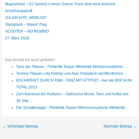
Magnetised – DJ Sammy‘s neuer Dance-Track über eine toxische
Anziehungskraft
JULIAN KITE „WORLDS“
Starsplash – Wavin‘ Flag
SCOOTER – NO REWIND
27. März 2026
Das könnte Dir auch gefallen!
Tanz der Titanen - Filmkritik Teaser #filmkritik #filmischesallerlei…
Techno-Titanen Lilly Palmer und Alan Fitzpatrick veröffentlichen…
KOCHKRAFT DURCH KMA - TANZ MIT ATTITÜD' - live bei BOCHUM
TOTAL 2023
Zum Karneval der Kulturen – Galicische Musik, Tanz und Kultur am
18. Mai…
Die Schattenjäger - Filmkritik Teaser #filmischesallerlei #filmkritik…
←
Vorheriger Beitrag
Nächster Beitrag
→