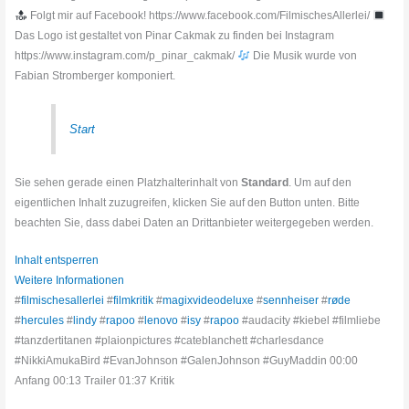
Folgt mir auf Facebook! https://www.facebook.com/FilmischesAllerlei/
Das Logo ist gestaltet von Pinar Cakmak zu finden bei Instagram
https://www.instagram.com/p_pinar_cakmak/
Die Musik wurde von
Fabian Stromberger komponiert.
Start
Sie sehen gerade einen Platzhalterinhalt von
Standard
. Um auf den
eigentlichen Inhalt zuzugreifen, klicken Sie auf den Button unten. Bitte
beachten Sie, dass dabei Daten an Drittanbieter weitergegeben werden.
Inhalt entsperren
Weitere Informationen
#
filmischesallerlei
#
filmkritik
#
magixvideodeluxe
#
sennheiser
#
røde
#
hercules
#
lindy
#
rapoo
#
lenovo
#
isy
#
rapoo
#audacity #kiebel #filmliebe
#tanzdertitanen #plaionpictures #cateblanchett #charlesdance
#NikkiAmukaBird #EvanJohnson #GalenJohnson #GuyMaddin 00:00
Anfang 00:13 Trailer 01:37 Kritik