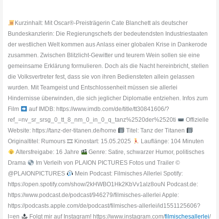
Kurzinhalt: Mit Oscar®-Preisträgerin Cate Blanchett als deutscher
Bundeskanzlerin: Die Regierungschefs der bedeutendsten Industriestaaten
der westlichen Welt kommen aus Anlass einer globalen Krise in Dankerode
zusammen. Zwischen Blitzlicht-Gewitter und teurem Wein sollen sie eine
gemeinsame Erklärung formulieren. Doch als die Nacht hereinbricht, stellen
die Volksvertreter fest, dass sie von ihren Bediensteten allein gelassen
wurden. Mit Teamgeist und Entschlossenheit müssen sie allerlei
Hindernisse überwinden, die sich jeglicher Diplomatie entziehen. Infos zum
Film
auf IMDB: https://www.imdb.com/de/title/tt30841606/?
ref_=nv_sr_srsg_0_tt_8_nm_0_in_0_q_tanz%2520der%2520ti
Offizielle
Website: https://tanz-der-titanen.de/home
Titel: Tanz der Titanen
Originaltitel: Rumours 🎞 Kinostart: 15.05.2025
Lauflänge: 104 Minuten
Altersfreigabe: 16 Jahre
Genre: Satire, schwarzer Humor, politisches
Drama
Im Verleih von PLAION PICTURES Fotos und Trailer ©
@PLAIONPICTURES
Mein Podcast: Filmisches Allerlei Spotify:
https://open.spotify.com/show/2kHWBO1Hk2KbVv1alz8ouN Podcast.de:
https://www.podcast.de/podcast/946279/filmisches-allerlei Apple:
https://podcasts.apple.com/de/podcast/filmisches-allerlei/id1551125606?
l=en
Folgt mir auf Instagram! https://www.instagram.com/
filmischesallerlei
/