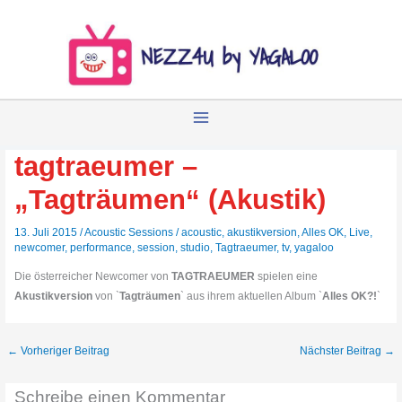
Zum
Inhalt
springen
tagtraeumer –
„Tagträumen“ (Akustik)
13. Juli 2015
/
Acoustic Sessions
/
acoustic
,
akustikversion
,
Alles OK
,
Live
,
newcomer
,
performance
,
session
,
studio
,
Tagtraeumer
,
tv
,
yagaloo
Die österreicher Newcomer von
TAGTRAEUMER
spielen eine
Akustikversion
von `
Tagträumen
` aus ihrem aktuellen Album `
Alles OK?!
`
←
Vorheriger Beitrag
Nächster Beitrag
→
Schreibe einen Kommentar