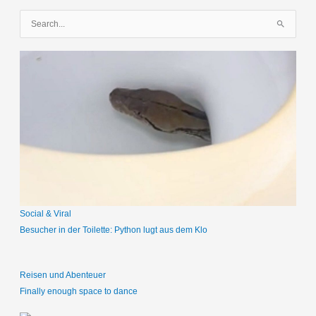
S
u
c
h
e
n
n
a
c
h
:
Social & Viral
Besucher in der Toilette: Python lugt aus dem Klo
Reisen und Abenteuer
Finally enough space to dance