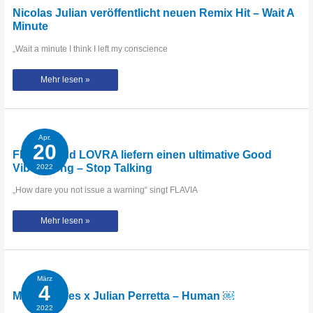
Nicolas Julian veröffentlicht neuen Remix Hit – Wait A
Minute
„Wait a minute I think I left my conscience
Nicolas
Mehr lesen »
Julian
veröffentlicht
neuen
Remix
Hit
–
Wait
Apr.
A
20
Minute
FLAVIA und LOVRA liefern einen ultimative Good
Vibes Song – Stop Talking
2022
„How dare you not issue a warning“ singt FLAVIA
FLAVIA
Mehr lesen »
und
LOVRA
liefern
einen
ultimative
Good
Vibes
März
Song
4
–
Miles & Miles x Julian Perretta – Human ￼
Stop
Talking
2022