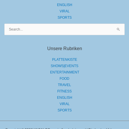
ENGLISH
VIRAL
SPORTS
Suchen
nach:
Unsere Rubriken
PLATTENKISTE
SHOWS|EVENTS
ENTERTAINMENT
FOOD
TRAVEL
FITNESS
ENGLISH
VIRAL
SPORTS