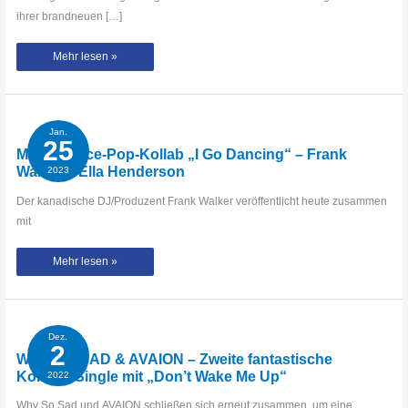
ihrer brandneuen […]
Nothing
Mehr lesen »
But
Thieves
präsentiert
neue
Single
und
kündigt
Jan.
Album
25
an
Mega Dance-Pop-Kollab „I Go Dancing“ – Frank
Walker x Ella Henderson
2023
Der kanadische DJ/Produzent Frank Walker veröffentlicht heute zusammen
mit
Mega
Mehr lesen »
Dance-
Pop-
Kollab
„I
Go
Dancing“
–
Dez.
Frank
2
Walker
WHY SO SAD & AVAION – Zweite fantastische
x
Ella
Kollabo-Single mit „Don’t Wake Me Up“
2022
Henderson
Why So Sad und AVAION schließen sich erneut zusammen, um eine