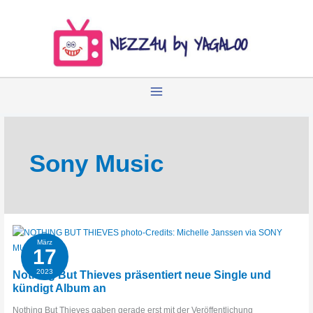
Zum
Inhalt
springen
Sony Music
März
17
2023
Nothing But Thieves präsentiert neue Single und
kündigt Album an
Nothing But Thieves gaben gerade erst mit der Veröffentlichung