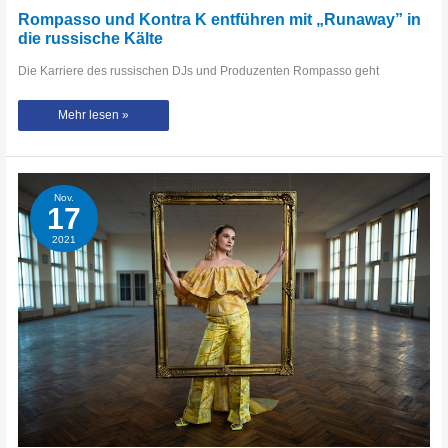
Rompasso und Kontra K entführen mit „Runaway” in
die russische Kälte
Die Karriere des russischen DJs und Produzenten Rompasso geht
Rompasso
Mehr lesen »
und
Kontra
K
entführen
mit
„Runaway”
in
Nov.
die
17
russische
Kälte
2021