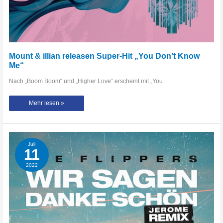
Mount & illian releasen Super-Hit „You Don’t Know
Me“
Nach „Boom Boom“ und „Higher Love“ erscheint mit „You
Mount
Mehr lesen »
&
illian
releasen
Super-
Hit
„You
Don’t
Juli
Know
11
Me“
2022