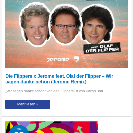
Die Flippers x Jerome feat. Olaf der Flipper – Wir
sagen danke schön (Jerome Remix)
„Wir sagen danke schön“ von den Flippers ist von Partys und
Die
Mehr lesen »
Flippers
x
Jerome
feat.
Olaf
der
Flipper
Mai
–