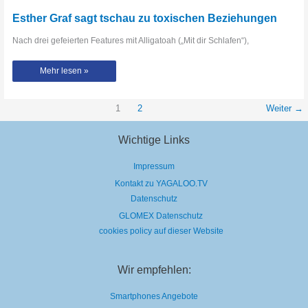
Esther Graf sagt tschau zu toxischen Beziehungen
Nach drei gefeierten Features mit Alligatoah („Mit dir Schlafen“),
Esther
Mehr lesen »
Graf
sagt
tschau
zu
toxischen
1
2
Weiter
→
Beziehungen
Wichtige Links
Impressum
Kontakt zu YAGALOO.TV
Datenschutz
GLOMEX Datenschutz
cookies policy auf dieser Website
Wir empfehlen:
Smartphones Angebote