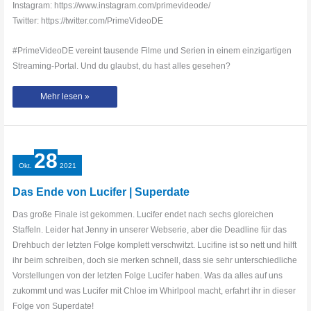
Instagram: https://www.instagram.com/primevideode/
Twitter: https://twitter.com/PrimeVideoDE
#PrimeVideoDE vereint tausende Filme und Serien in einem einzigartigen
Streaming-Portal. Und du glaubst, du hast alles gesehen?
Lucifer
Mehr lesen »
Community
Quiz
mit
Kurono
28
Okt.
2021
Das Ende von Lucifer | Superdate
Das große Finale ist gekommen. Lucifer endet nach sechs gloreichen
Staffeln. Leider hat Jenny in unserer Webserie, aber die Deadline für das
Drehbuch der letzten Folge komplett verschwitzt. Lucifine ist so nett und hilft
ihr beim schreiben, doch sie merken schnell, dass sie sehr unterschiedliche
Vorstellungen von der letzten Folge Lucifer haben. Was da alles auf uns
zukommt und was Lucifer mit Chloe im Whirlpool macht, erfahrt ihr in dieser
Folge von Superdate!