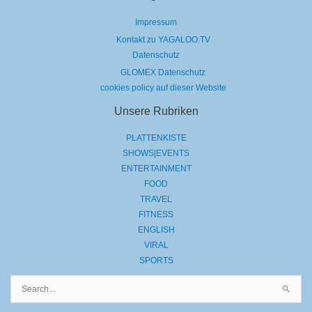
Impressum
Kontakt zu YAGALOO.TV
Datenschutz
GLOMEX Datenschutz
cookies policy auf dieser Website
Unsere Rubriken
PLATTENKISTE
SHOWS|EVENTS
ENTERTAINMENT
FOOD
TRAVEL
FITNESS
ENGLISH
VIRAL
SPORTS
Suchen
nach: