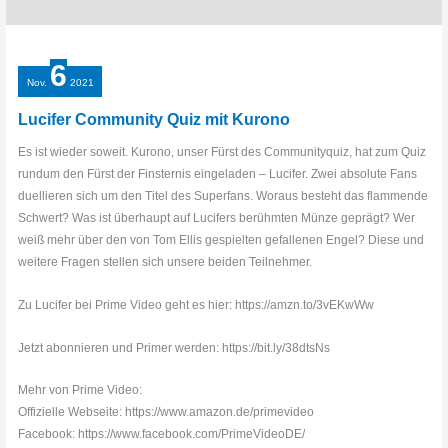
6
Nov.
2021
Lucifer Community Quiz mit Kurono
Es ist wieder soweit. Kurono, unser Fürst des Communityquiz, hat zum Quiz
rundum den Fürst der Finsternis eingeladen – Lucifer. Zwei absolute Fans
duellieren sich um den Titel des Superfans. Woraus besteht das flammende
Schwert? Was ist überhaupt auf Lucifers berühmten Münze geprägt? Wer
weiß mehr über den von Tom Ellis gespielten gefallenen Engel? Diese und
weitere Fragen stellen sich unsere beiden Teilnehmer.
Zu Lucifer bei Prime Video geht es hier: https://amzn.to/3vEKwWw
Jetzt abonnieren und Primer werden: https://bit.ly/38dtsNs
Mehr von Prime Video:
Offizielle Webseite: https://www.amazon.de/primevideo
Facebook: https://www.facebook.com/PrimeVideoDE/