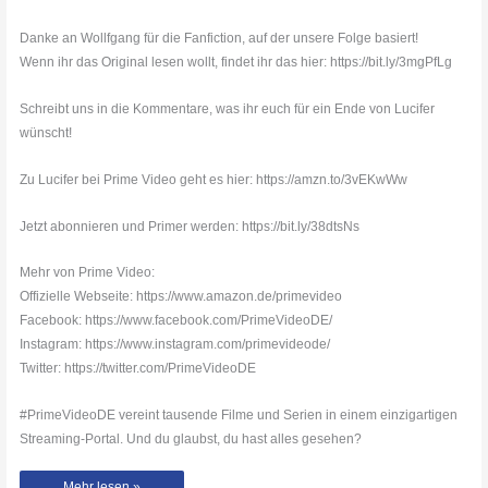
Danke an Wollfgang für die Fanfiction, auf der unsere Folge basiert!
Wenn ihr das Original lesen wollt, findet ihr das hier: https://bit.ly/3mgPfLg
Schreibt uns in die Kommentare, was ihr euch für ein Ende von Lucifer
wünscht!
Zu Lucifer bei Prime Video geht es hier: https://amzn.to/3vEKwWw
Jetzt abonnieren und Primer werden: https://bit.ly/38dtsNs
Mehr von Prime Video:
Offizielle Webseite: https://www.amazon.de/primevideo
Facebook: https://www.facebook.com/PrimeVideoDE/
Instagram: https://www.instagram.com/primevideode/
Twitter: https://twitter.com/PrimeVideoDE
#PrimeVideoDE vereint tausende Filme und Serien in einem einzigartigen
Streaming-Portal. Und du glaubst, du hast alles gesehen?
Das
Mehr lesen »