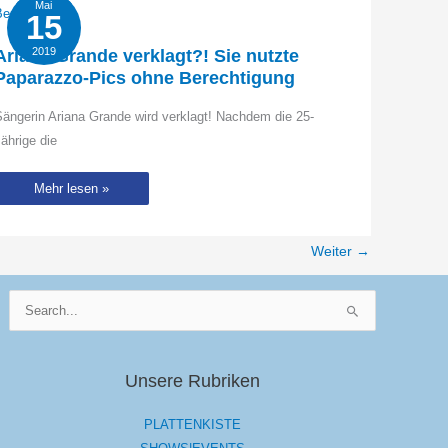
Mai
15
2019
Ariana Grande verklagt?! Sie nutzte
Paparazzo-Pics ohne Berechtigung
ängerin Ariana Grande wird verklagt! Nachdem die 25-
ährige die
Ariana
Mehr lesen »
Grande
verklagt?!
Sie
nutzte
Weiter
→
Paparazzo-
Pics
ohne
Berechtigung
Suchen
nach:
Unsere Rubriken
PLATTENKISTE