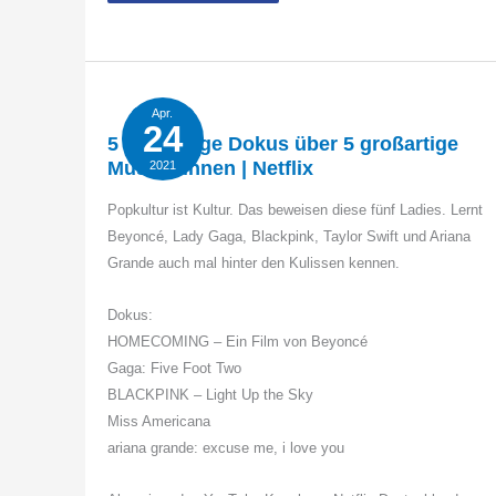
liefert
virtuelle
Mega-
Show
im
Videospiel
Fortnite
Apr.
24
5 großartige Dokus über 5 großartige
Musikerinnen | Netflix
2021
Popkultur ist Kultur. Das beweisen diese fünf Ladies. Lernt
Beyoncé, Lady Gaga, Blackpink, Taylor Swift und Ariana
Grande auch mal hinter den Kulissen kennen.
Dokus:
HOMECOMING – Ein Film von Beyoncé
Gaga: Five Foot Two
BLACKPINK – Light Up the Sky
Miss Americana
ariana grande: excuse me, i love you