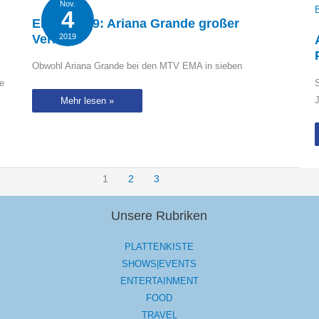
Nov.
4
EMAs 2019: Ariana Grande großer
Verlierer
2019
Obwohl Ariana Grande bei den MTV EMA in sieben
e
S
J
EMAs
Mehr lesen »
2019:
Ariana
Grande
großer
Verlierer
1
2
3
Unsere Rubriken
PLATTENKISTE
SHOWS|EVENTS
ENTERTAINMENT
FOOD
TRAVEL