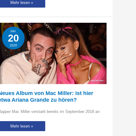
Ariana
Mehr lesen »
Grande:
Hat
sie
DAS
an
ihrem
Körper
Jan.
verändert?
20
2020
Neues Album von Mac Miller: Ist hier
etwa Ariana Grande zu hören?
apper Mac Miller verstarb bereits im September 2018 an
Neues
Mehr lesen »
Album
von