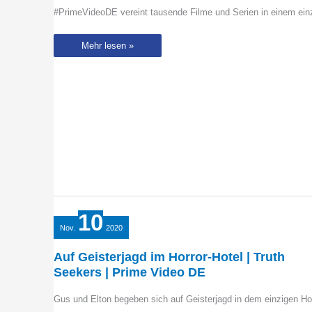
#PrimeVideoDE vereint tausende Filme und Serien in einem einz
Savage
Mehr lesen »
x
Fenty
Show
Volume
3
|
Prime
Video
10
Nov.
2020
Auf Geisterjagd im Horror-Hotel | Truth
Seekers | Prime Video DE
Gus und Elton begeben sich auf Geisterjagd in dem einzigen Ho