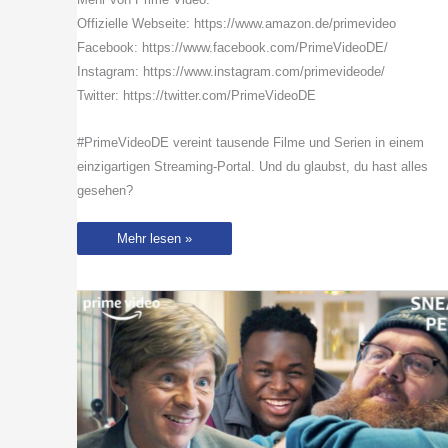
Offizielle Webseite: https://www.amazon.de/primevideo
Facebook: https://www.facebook.com/PrimeVideoDE/
Instagram: https://www.instagram.com/primevideode/
Twitter: https://twitter.com/PrimeVideoDE
#PrimeVideoDE vereint tausende Filme und Serien in einem
einzigartigen Streaming-Portal. Und du glaubst, du hast alles
gesehen?
NEU
Mehr lesen »
bei
Prime
Video
|
November
2020
|
Prime
Video
DE