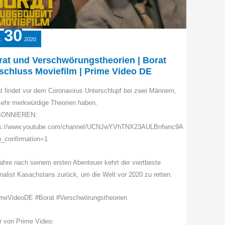
Video
DE
30
.
2020
rat und Verschwörungstheorien | Borat
schluss Moviefilm | Prime Video DE
t findet vor dem Coronavirus Unterschlupf bei zwei Männern,
sehr merkwürdige Theorien haben.
BONNIEREN:
ps://www.youtube.com/channel/UCNJwYVhTNX23AULBnfwnc9A
_confirmation=1
ahre nach seinem ersten Abenteuer kehrt der viertbeste
nalist Kasachstans zurück, um die Welt vor 2020 zu retten.
imeVideoDE #Borat #Verschwörungstheorien
 von Prime Video: