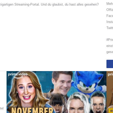
Mehr
igartigen Streaming-Portal. Und du glaubst, du hast alles gesehen?
Offi
Fac
Inst
Twit
#Pri
einz
ges
tel