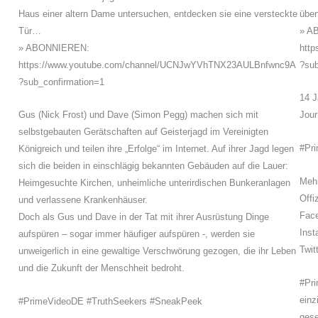
Haus einer altern Dame untersuchen, entdecken sie eine versteckte
über
Tür…
» A
» ABONNIEREN:
htt
https://www.youtube.com/channel/UCNJwYVhTNX23AULBnfwnc9A
?sub
?sub_confirmation=1
14 J
Gus (Nick Frost) und Dave (Simon Pegg) machen sich mit
Jour
selbstgebauten Gerätschaften auf Geisterjagd im Vereinigten
#Pr
Königreich und teilen ihre „Erfolge“ im Internet. Auf ihrer Jagd legen
sich die beiden in einschlägig bekannten Gebäuden auf die Lauer:
Mehr
Heimgesuchte Kirchen, unheimliche unterirdischen Bunkeranlagen
Offi
und verlassene Krankenhäuser.
Fac
Doch als Gus und Dave in der Tat mit ihrer Ausrüstung Dinge
Inst
aufspüren – sogar immer häufiger aufspüren -, werden sie
Twit
unweigerlich in eine gewaltige Verschwörung gezogen, die ihr Leben
und die Zukunft der Menschheit bedroht.
#Pri
einz
#PrimeVideoDE #TruthSeekers #SneakPeek
ges