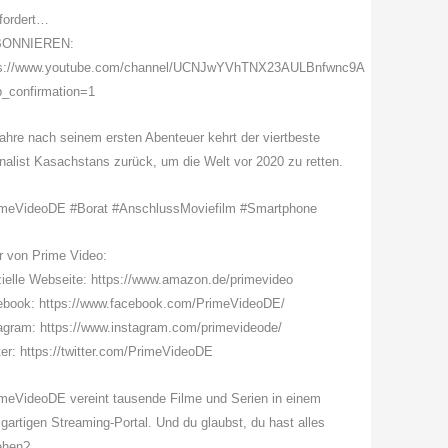
fordert…
BONNIEREN:
ps://www.youtube.com/channel/UCNJwYVhTNX23AULBnfwnc9A
_confirmation=1
ahre nach seinem ersten Abenteuer kehrt der viertbeste
nalist Kasachstans zurück, um die Welt vor 2020 zu retten.
imeVideoDE #Borat #AnschlussMoviefilm #Smartphone
 von Prime Video:
zielle Webseite: https://www.amazon.de/primevideo
ebook: https://www.facebook.com/PrimeVideoDE/
agram: https://www.instagram.com/primevideode/
ter: https://twitter.com/PrimeVideoDE
meVideoDE vereint tausende Filme und Serien in einem
igartigen Streaming-Portal. Und du glaubst, du hast alles
ehen?