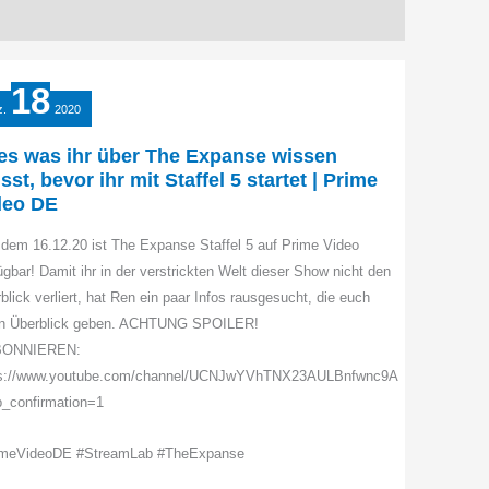
18
z.
2020
les was ihr über The Expanse wissen
st, bevor ihr mit Staffel 5 startet | Prime
deo DE
 dem 16.12.20 ist The Expanse Staffel 5 auf Prime Video
ügbar! Damit ihr in der verstrickten Welt dieser Show nicht den
blick verliert, hat Ren ein paar Infos rausgesucht, die euch
en Überblick geben. ACHTUNG SPOILER!
BONNIEREN:
ps://www.youtube.com/channel/UCNJwYVhTNX23AULBnfwnc9A
_confirmation=1
imeVideoDE #StreamLab #TheExpanse