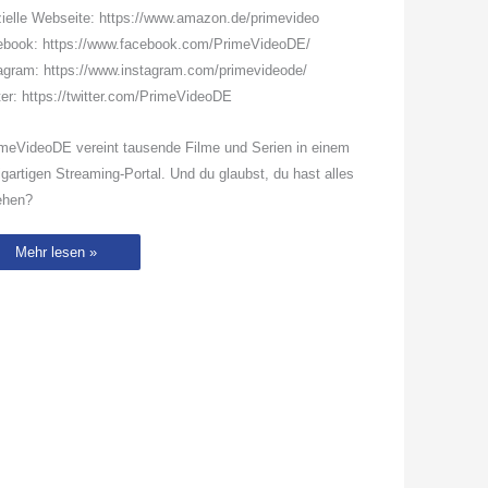
zielle Webseite: https://www.amazon.de/primevideo
ebook: https://www.facebook.com/PrimeVideoDE/
agram: https://www.instagram.com/primevideode/
ter: https://twitter.com/PrimeVideoDE
meVideoDE vereint tausende Filme und Serien in einem
igartigen Streaming-Portal. Und du glaubst, du hast alles
ehen?
Borat
Mehr lesen »
und
Verschwörungstheorien
|
Borat
Anschluss
Moviefilm
|
Prime
Video
DE