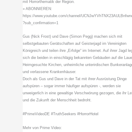
mit Horrorthematik der Region.
» ABONNIEREN:
https://www.youtube.com/channel/UCNJwYVhTNX23AULBnfwn
?sub_confirmation=1
Gus (Nick Frost) und Dave (Simon Pegg) machen sich mit
selbstgebauten Gerätschaften auf Geisterjagd im Vereinigten
Königreich und teilen ihre „Erfolge“ im Internet. Auf ihrer Jagd l
sich die beiden in einschlägig bekannten Gebäuden auf die Laue
Heimgesuchte Kirchen, unheimliche unterirdischen Bunkeranlag
und verlassene Krankenhäuser.
Doch als Gus und Dave in der Tat mit ihrer Ausrüstung Dinge
aufspüren – sogar immer häufiger aufspüren -, werden sie
unweigerlich in eine gewaltige Verschwörung gezogen, die ihr L
und die Zukunft der Menschheit bedroht.
#PrimeVideoDE #TruthSeekers #HorrorHotel
Mehr von Prime Video: