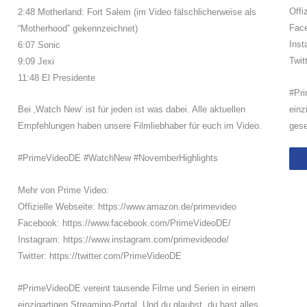
Offi
2:48 Motherland: Fort Salem (im Video fälschlicherweise als
Fac
“Motherhood” gekennzeichnet)
Inst
6:07 Sonic
Twit
9:09 Jexi
11:48 El Presidente
#Pri
einz
Bei ‚Watch New‘ ist für jeden ist was dabei. Alle aktuellen
ges
Empfehlungen haben unsere Filmliebhaber für euch im Video.
#PrimeVideoDE #WatchNew #NovemberHighlights
Mehr von Prime Video:
Offizielle Webseite: https://www.amazon.de/primevideo
Facebook: https://www.facebook.com/PrimeVideoDE/
Instagram: https://www.instagram.com/primevideode/
Twitter: https://twitter.com/PrimeVideoDE
#PrimeVideoDE vereint tausende Filme und Serien in einem
einzigartigen Streaming-Portal. Und du glaubst, du hast alles