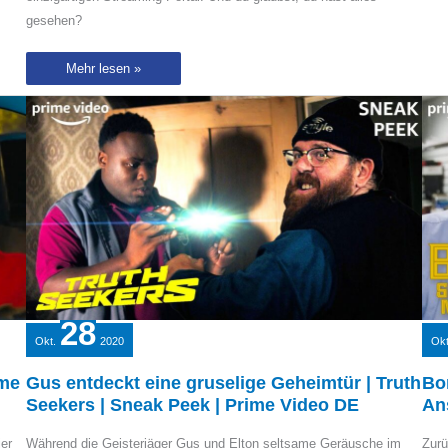
gesehen?
Die
Mehr lesen »
besten
Serien
und
Filme
auf
Prime
im
November
|
Watch
New
mit
Maren
und
Ren
|
Prime
Video
DE
28
Okt.
2020
Okt
ime
Gus entdeckt eine gruselige Geheimtür | Truth
Bo
Seekers | Sneak Peek | Prime Video DE
An
er
Während die Geisterjäger Gus und Elton seltsame Geräusche im
Zurü