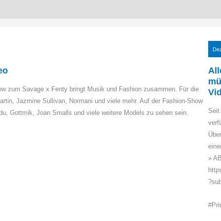
De
eo
Al
müs
Show zum Savage x Fenty bringt Musik und Fashion zusammen. Für die
Vi
tin, Jazmine Sullivan, Normani und viele mehr. Auf der Fashion-Show
Seit
du, Gottmik, Joan Smalls und viele weitere Models zu sehen sein.
verf
Über
ein
» A
htt
?sub
#Pr