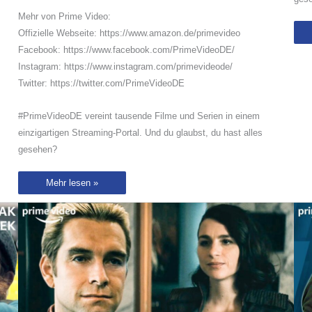
Mehr von Prime Video:
Offizielle Webseite: https://www.amazon.de/primevideo
Facebook: https://www.facebook.com/PrimeVideoDE/
Instagram: https://www.instagram.com/primevideode/
Twitter: https://twitter.com/PrimeVideoDE
#PrimeVideoDE vereint tausende Filme und Serien in einem
einzigartigen Streaming-Portal. Und du glaubst, du hast alles
gesehen?
Gus
Mehr lesen »
entdeckt
eine
gruselige
Geheimtür
|
Truth
Seekers
|
Sneak
Peek
|
Prime
Video
DE