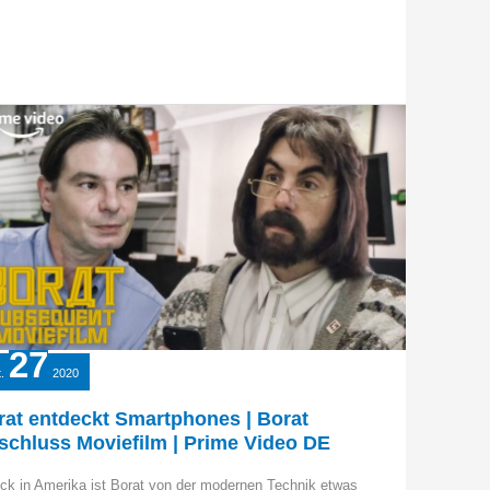
27
.
2020
rat entdeckt Smartphones | Borat
schluss Moviefilm | Prime Video DE
ck in Amerika ist Borat von der modernen Technik etwas