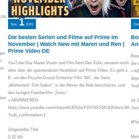
c9A
1
Nov.
2020
Okt
Die besten Serien und Filme auf Prime im
Bo
November | Watch New mit Maren und Ren |
An
Prime Video DE
egen
Bora
r:
YouTube-Star Maren Vivien und Film-Nerd Ren Kühn verraten euch
die 
en
alles über die spannendsten Neuheiten auf Prime Video. Es geht z.
» A
B. um den Psycho-Grusel-Schocker Film “Wir”, die Serie
htt
„Motherland: Fort Salem“, in der Hexen die Welt beschützen, und
?sub
den lustigen Familienfilm „Sonic“.
eben
» ABONNIEREN:
14 J
https://www.youtube.com/channel/UCNJwYVhTNX23AULBnfwnc9A
Jour
?sub_confirmation=1
#Pr
Vorgestellte Titel:
Mehr
0:32 Wir