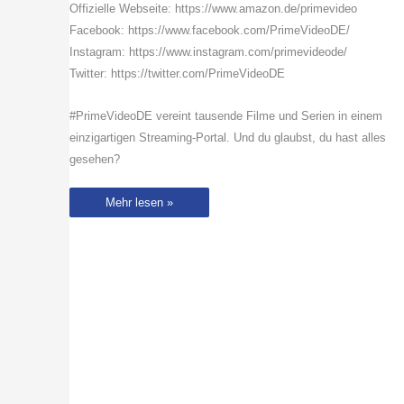
Offizielle Webseite: https://www.amazon.de/primevideo
Facebook: https://www.facebook.com/PrimeVideoDE/
Instagram: https://www.instagram.com/primevideode/
Twitter: https://twitter.com/PrimeVideoDE
#PrimeVideoDE vereint tausende Filme und Serien in einem
einzigartigen Streaming-Portal. Und du glaubst, du hast alles
gesehen?
Auf
Mehr lesen »
Geisterjagd
im
Horror-
Hotel
|
Truth
Seekers
|
Prime
Video
DE