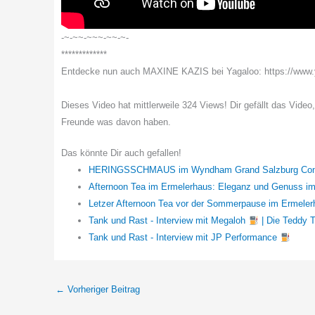
-~-~~-~~~-~~-~-
*************
Entdecke nun auch MAXINE KAZIS bei Yagaloo: https://ww
Dieses Video hat mittlerweile 324 Views! Dir gefällt das Video
Freunde was davon haben.
Das könnte Dir auch gefallen!
HERINGSSCHMAUS im Wyndham Grand Salzburg Confe
Afternoon Tea im Ermelerhaus: Eleganz und Genuss i
Letzer Afternoon Tea vor der Sommerpause im Ermele
Tank und Rast - Interview mit Megaloh
| Die Teddy 
Tank und Rast - Interview mit JP Performance
←
Vorheriger Beitrag