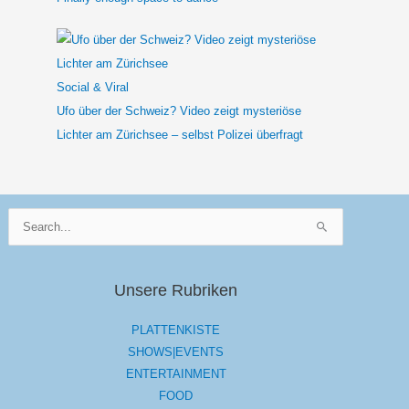
Social & Viral
Ufo über der Schweiz? Video zeigt mysteriöse
Lichter am Zürichsee – selbst Polizei überfragt
Suchen
nach:
Unsere Rubriken
PLATTENKISTE
SHOWS|EVENTS
ENTERTAINMENT
FOOD