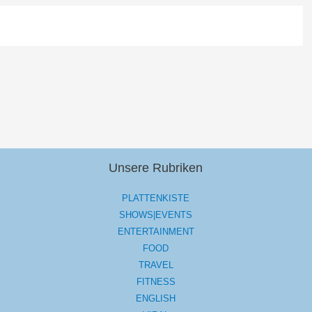
Unsere Rubriken
PLATTENKISTE
SHOWS|EVENTS
ENTERTAINMENT
FOOD
TRAVEL
FITNESS
ENGLISH