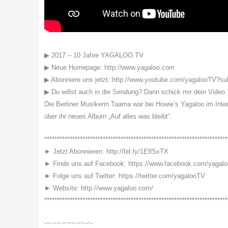
▶ 2017 – 10 Jahre YAGALOO.TV
▶ Neue Homepage: http://www.yagaloo.com
▶ Abonniere uns jetzt: http://www.youtube.com/yagalooTV?su
▶ Du willst auch in die Sendung? Dann schick mir dein Video 
Die Berliner Musikerin Taama war bei Howie’s Yagaloo im Interv
über ihr neues Album „Auf alles was bleibt“.
************************************************************************
► Jetzt Abonnieren: http://bit.ly/1E8SxTX
► Finde uns auf Facebook: https://www.facebook.com/yagal
► Folge uns auf Twitter: https://twitter.com/yagalooTV
► Website: http://www.yagaloo.com/
************************************************************************
-~-~~-~~~-~~-~-