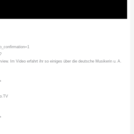
b_confirmation=1
?
iew. Im Video erfahrt ihr so einiges über die deutsche Musikerin u. A.
*
oo.TV
*