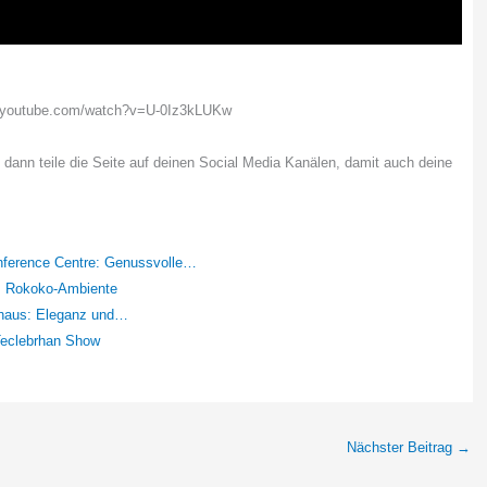
w.youtube.com/watch?v=U-0Iz3kLUKw
, dann teile die Seite auf deinen Social Media Kanälen, damit auch deine
rence Centre: Genussvolle…
m Rokoko-Ambiente
rhaus: Eleganz und…
Teclebrhan Show
Nächster Beitrag
→