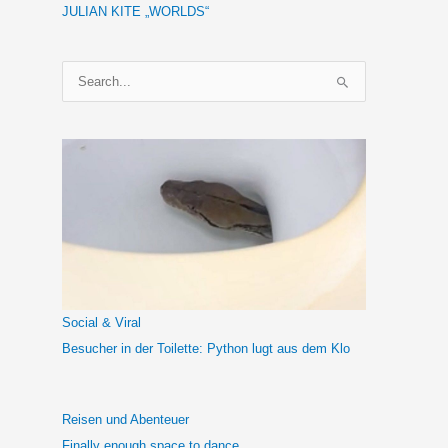
JULIAN KITE „WORLDS“
S
u
c
h
e
n
n
a
c
h
Social & Viral
:
Besucher in der Toilette: Python lugt aus dem Klo
Reisen und Abenteuer
Finally enough space to dance