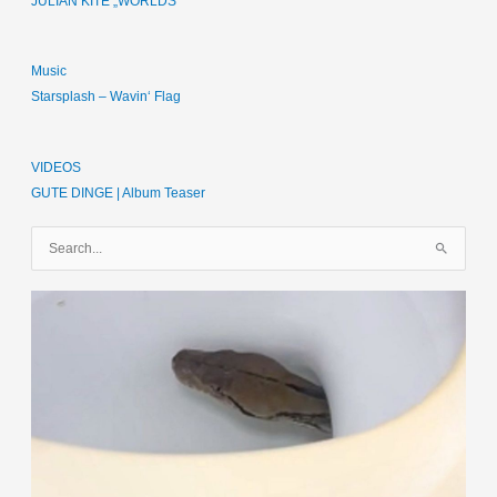
JULIAN KITE „WORLDS“
Music
Starsplash – Wavin‘ Flag
VIDEOS
GUTE DINGE | Album Teaser
S
u
c
h
e
n
n
a
c
h
: