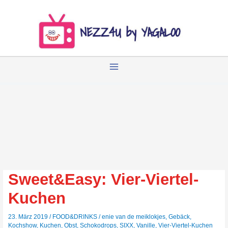
Zum
Inhalt
springen
Sweet&Easy: Vier-Viertel-
Kuchen
23. März 2019
/
FOOD&DRINKS
/
enie van de meiklokjes
,
Gebäck
,
Kochshow
,
Kuchen
,
Obst
,
Schokodrops
,
SIXX
,
Vanille
,
Vier-Viertel-Kuchen