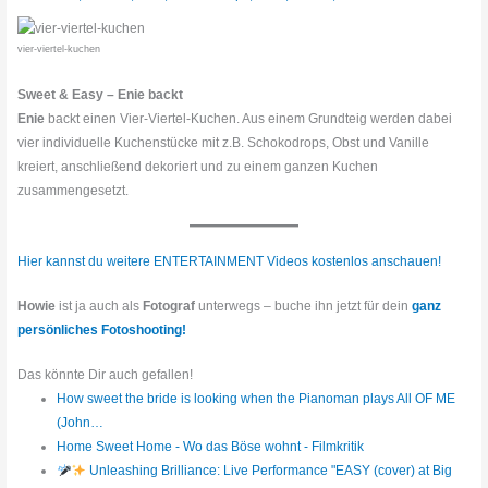
vier-viertel-kuchen
Sweet & Easy – Enie backt
Enie
backt einen Vier-Viertel-Kuchen. Aus einem Grundteig werden dabei
vier individuelle Kuchenstücke mit z.B. Schokodrops, Obst und Vanille
kreiert, anschließend dekoriert und zu einem ganzen Kuchen
zusammengesetzt.
Hier kannst du weitere ENTERTAINMENT Videos kostenlos anschauen!
Howie
ist ja auch als
Fotograf
unterwegs – buche ihn jetzt für dein
ganz
persönliches Fotoshooting!
Das könnte Dir auch gefallen!
How sweet the bride is looking when the Pianoman plays All OF ME
(John…
Home Sweet Home - Wo das Böse wohnt - Filmkritik
Unleashing Brilliance: Live Performance "EASY (cover) at Big