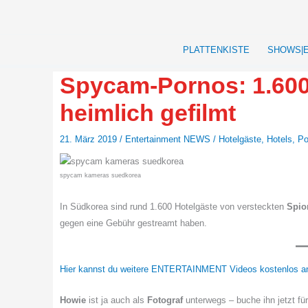
Zum
Inhalt
springen
PLATTENKISTE
SHOWS|
Spycam-Pornos: 1.600
heimlich gefilmt
21. März 2019
/
Entertainment NEWS
/
Hotelgäste
,
Hotels
,
Po
spycam kameras suedkorea
In Südkorea sind rund 1.600 Hotelgäste von versteckten
Spio
gegen eine Gebühr gestreamt haben.
Hier kannst du weitere ENTERTAINMENT Videos kostenlos a
Howie
ist ja auch als
Fotograf
unterwegs – buche ihn jetzt fü