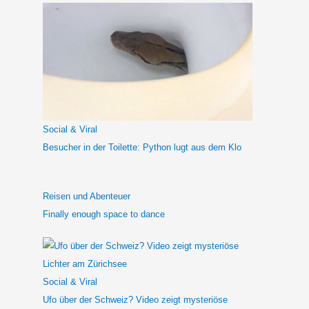
h
e
n
n
a
c
h
Social & Viral
:
Besucher in der Toilette: Python lugt aus dem Klo
Reisen und Abenteuer
Finally enough space to dance
Social & Viral
Ufo über der Schweiz? Video zeigt mysteriöse