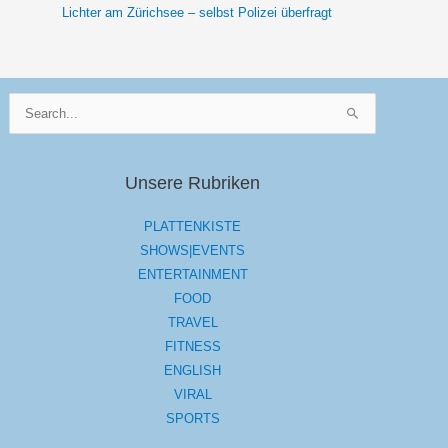
Lichter am Zürichsee – selbst Polizei überfragt
Suchen
nach:
Unsere Rubriken
PLATTENKISTE
SHOWS|EVENTS
ENTERTAINMENT
FOOD
TRAVEL
FITNESS
ENGLISH
VIRAL
SPORTS