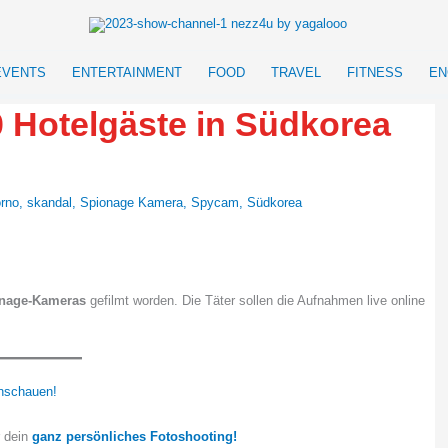
EVENTS
ENTERTAINMENT
FOOD
TRAVEL
FITNESS
EN
 Hotelgäste in Südkorea
rno
,
skandal
,
Spionage Kamera
,
Spycam
,
Südkorea
nage-Kameras
gefilmt worden. Die Täter sollen die Aufnahmen live online
nschauen!
r dein
ganz persönliches Fotoshooting!