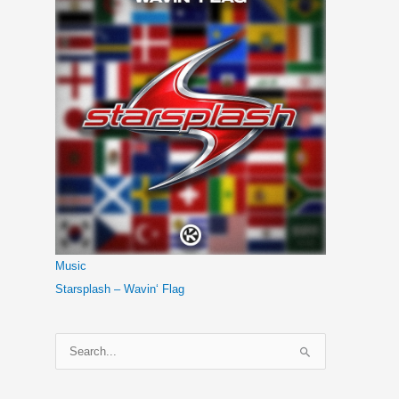
Music
Starsplash – Wavin‘ Flag
S
u
c