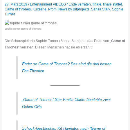
27. März 2019
/
Entertainment VIDEOS
/
Ende verraten
,
finale
,
finale staffel
,
Game of thrones
,
Kultserie
,
Promi News by Bitprojects
,
Sansa Stark
,
Sophie
Turner
sophie turner game of thrones
Die Schauspielerin Sophie Turner (Sansa Stark) hat das Ende von „
Game of
Thrones
“ verraten. Diesen Menschen hat sie es erzählt.
Endet so Game of Thrones? Das sind die drei besten
Fan-Theorien
„Game of Thrones“-Star Emilia Clarke überlebte zwei
Gehirn-OPs
Schock-Geständnis: Kit Harington nach “Game of