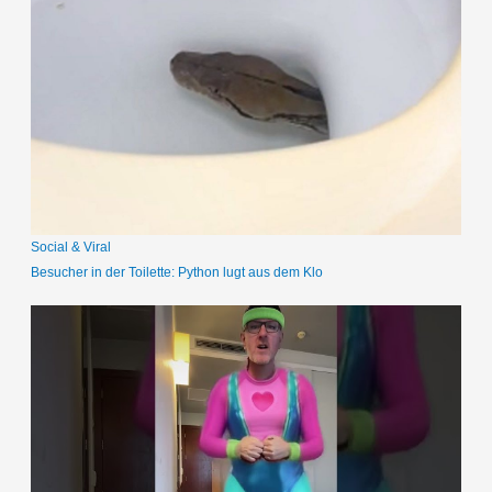
h
e
n
n
a
c
h
:
Social & Viral
Besucher in der Toilette: Python lugt aus dem Klo