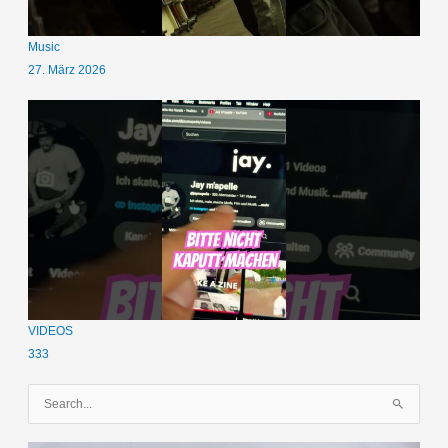
Music
27. März 2026
VIDEOS
333
S
u
c