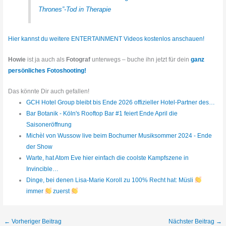
Thrones”-Tod in Therapie
Hier kannst du weitere ENTERTAINMENT Videos kostenlos anschauen!
Howie
ist ja auch als
Fotograf
unterwegs – buche ihn jetzt für dein
ganz
persönliches Fotoshooting!
Das könnte Dir auch gefallen!
GCH Hotel Group bleibt bis Ende 2026 offizieller Hotel-Partner des…
Bar Botanik - Köln's Rooftop Bar #1 feiert Ende April die
Saisoneröffnung
Michèl von Wussow live beim Bochumer Musiksommer 2024 - Ende
der Show
Warte, hat Atom Eve hier einfach die coolste Kampfszene in
Invincible…
Dinge, bei denen Lisa-Marie Koroll zu 100% Recht hat: Müsli
immer
zuerst
←
Vorheriger Beitrag
Nächster Beitrag
→