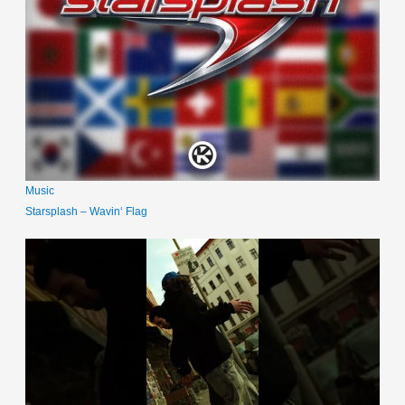
Music
Starsplash – Wavin‘ Flag