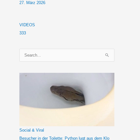
27. März 2026
VIDEOS
333
S
u
c
h
e
n
n
a
c
h
Social & Viral
:
Besucher in der Toilette: Python lugt aus dem Klo