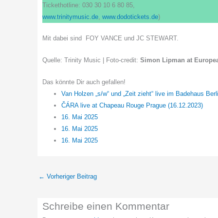
Tickethotline: 030 30 10 6 80 85,
www.trinitymusic.de
,
www.dodotickets.de
)
Mit dabei sind FOY VANCE und JC STEWART.
Quelle: Trinity Music | Foto-credit:
Simon Lipman at Europe
Das könnte Dir auch gefallen!
Van Holzen „s/w“ und „Zeit zieht“ live im Badehaus Berl
ČÁRA live at Chapeau Rouge Prague (16.12.2023)
16. Mai 2025
16. Mai 2025
16. Mai 2025
←
Vorheriger Beitrag
Schreibe einen Kommentar