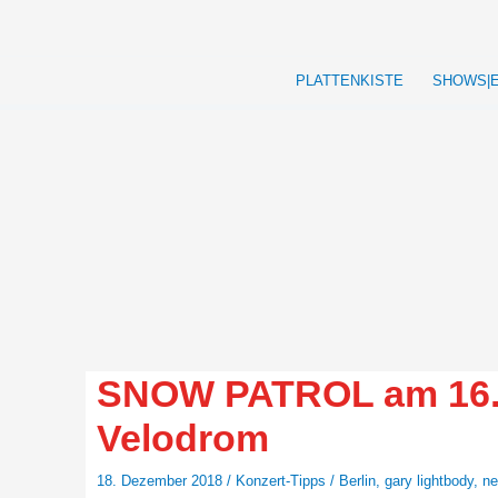
Zum
Inhalt
springen
PLATTENKISTE
SHOWS|
SNOW PATROL am 16.0
Velodrom
18. Dezember 2018
/
Konzert-Tipps
/
Berlin
,
gary lightbody
,
ne