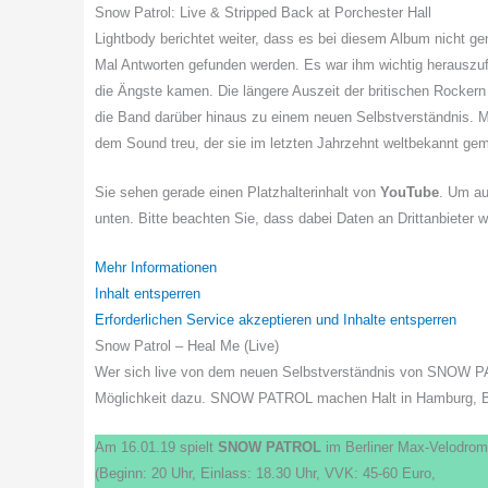
Snow Patrol: Live & Stripped Back at Porchester Hall
Lightbody berichtet weiter, dass es bei diesem Album nicht g
Mal Antworten gefunden werden. Es war ihm wichtig herauszufi
die Ängste kamen. Die längere Auszeit der britischen Rockern e
die Band darüber hinaus zu einem neuen Selbstverständnis.
dem Sound treu, der sie im letzten Jahrzehnt weltbekannt gem
Sie sehen gerade einen Platzhalterinhalt von
YouTube
. Um au
unten. Bitte beachten Sie, dass dabei Daten an Drittanbieter 
Mehr Informationen
Inhalt entsperren
Erforderlichen Service akzeptieren und Inhalte entsperren
Snow Patrol – Heal Me (Live)
Wer sich live von dem neuen Selbstverständnis von SNOW P
Möglichkeit dazu. SNOW PATROL machen Halt in Hamburg, Be
Am 16.01.19 spielt
SNOW PATROL
im Berliner Max-Velodrom
(Beginn: 20 Uhr, Einlass: 18.30 Uhr, VVK: 45-60 Euro,