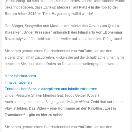
„Ritterschlag“ für sein aktuelles, selbstbetiteltes Album! Denn soeben wurde
bekannt gegeben, dass
„Shawn Mendes“
auf
Platz 4 in die Top 10 der
Besten Alben 2018 im Time Magazine
gewählt wurde!
Der Sänger, Songwriter und Musiker, der zuletzt
das Cover zum Queen-
Klassiker „Under Pressure“ anlässlich des Filmstarts von „Bohemian
Rhapsody“
veröffentlicht hat, bleibt weiter auf sensationellem Erfolgskurs!
Sie sehen gerade einen Platzhalterinhalt von
YouTube
. Um auf den
eigentlichen Inhalt zuzugreifen, klicken Sie auf die Schaltfläche unten. Bitte
beachten Sie, dass dabei Daten an Drittanbieter weitergegeben werden.
Mehr Informationen
Inhalt entsperren
Erforderlichen Service akzeptieren und Inhalte entsperren
Under Pressure Shawn Mendes feat. Teddy Geiger (Cover)
Auch seine gemeinsame Single
„Lost in Japan“
feat. Zedd
darf auf keiner
Playlist fehlen.
Das Video – eine Hommage an den Kinofilm „Lost In
Translation“ – gibt es hier zu sehen.
Sie sehen gerade einen Platzhalterinhalt von
YouTube
. Um auf den