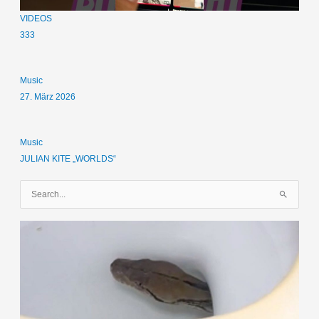
VIDEOS
333
Music
27. März 2026
Music
JULIAN KITE „WORLDS“
S
u
c
h
e
n
n
a
c