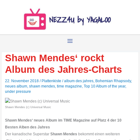
Zum
Inhalt
springen
Shawn Mendes‘ rockt
Album des Jahres-Charts
22. November 2018
/
Plattenkiste
/
album des jahres
,
Bohemian Rhapsody
,
neues album
,
shawn mendes
,
time magazine
,
Top 10 Album of the year
,
under pressure
Shawn Mendes (c) Universal Music
Shawn Mendes‘ neues Album im TIME Magazine auf Platz 4 der 10
Besten Alben des Jahres
Der kanadische Superstar
Shawn Mendes
bekommt einen weiteren