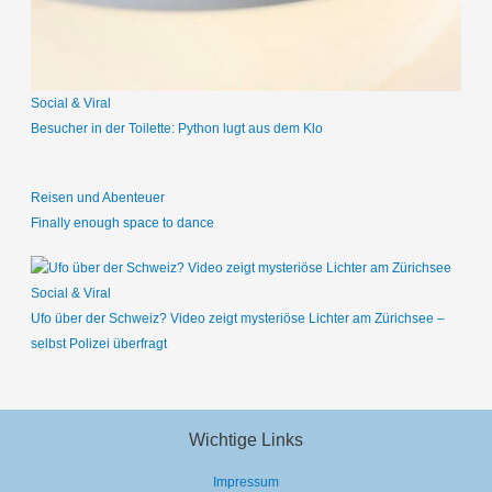
h
:
Social & Viral
Besucher in der Toilette: Python lugt aus dem Klo
Reisen und Abenteuer
Finally enough space to dance
Social & Viral
Ufo über der Schweiz? Video zeigt mysteriöse Lichter am Zürichsee –
selbst Polizei überfragt
Wichtige Links
Impressum