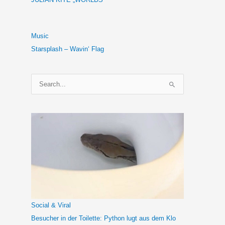
Music
Starsplash – Wavin‘ Flag
S
u
c
h
e
n
n
a
c
h
Social & Viral
:
Besucher in der Toilette: Python lugt aus dem Klo