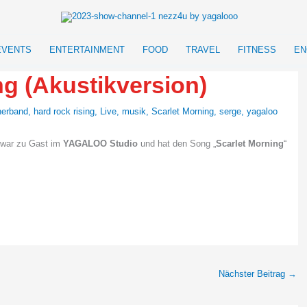
EVENTS
ENTERTAINMENT
FOOD
TRAVEL
FITNESS
EN
ng (Akustikversion)
nerband
,
hard rock rising
,
Live
,
musik
,
Scarlet Morning
,
serge
,
yagaloo
war zu Gast im
YAGALOO Studio
und hat den Song „
Scarlet Morning
“
Nächster Beitrag
→