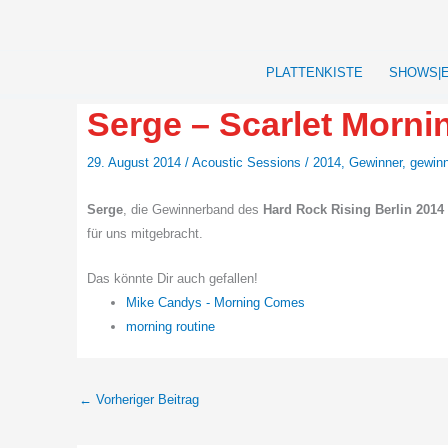
Zum
Inhalt
springen
PLATTENKISTE
SHOWS|
Serge – Scarlet Morni
29. August 2014
/
Acoustic Sessions
/
2014
,
Gewinner
,
gewin
Serge
, die Gewinnerband des
Hard Rock Rising
Berlin 2014
für uns mitgebracht.
Das könnte Dir auch gefallen!
Mike Candys - Morning Comes
morning routine
←
Vorheriger Beitrag