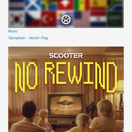
Music
Starsplash – Wavin‘ Flag