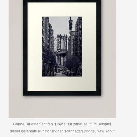
Gönne Dir einen echten "Howie" für zuhause! Zum Beispiel
dieser gerahmte Kunstdruck der "Manhattan Bridge, New York "