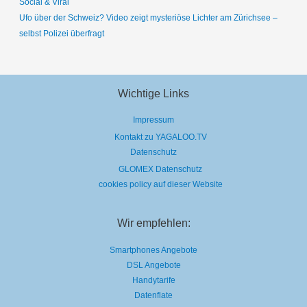
Social & Viral
Ufo über der Schweiz? Video zeigt mysteriöse Lichter am Zürichsee –
selbst Polizei überfragt
Wichtige Links
Impressum
Kontakt zu YAGALOO.TV
Datenschutz
GLOMEX Datenschutz
cookies policy auf dieser Website
Wir empfehlen:
Smartphones Angebote
DSL Angebote
Handytarife
Datenflate