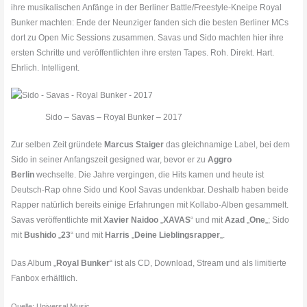
ihre musikalischen Anfänge in der Berliner Battle/Freestyle-Kneipe Royal
Bunker machten: Ende der Neunziger fanden sich die besten Berliner MCs
dort zu Open Mic Sessions zusammen. Savas und Sido machten hier ihre
ersten Schritte und veröffentlichten ihre ersten Tapes. Roh. Direkt. Hart.
Ehrlich. Intelligent.
Sido – Savas – Royal Bunker – 2017
Zur selben Zeit gründete
Marcus Staiger
das gleichnamige Label, bei dem
Sido in seiner Anfangszeit gesigned war, bevor er zu
Aggro
Berlin
wechselte. Die Jahre vergingen, die Hits kamen und heute ist
Deutsch-Rap ohne Sido und Kool Savas undenkbar. Deshalb haben beide
Rapper natürlich bereits einige Erfahrungen mit Kollabo-Alben gesammelt.
Savas veröffentlichte mit
Xavier Naidoo
„
XAVAS
“ und mit
Azad
„
One
„; Sido
mit
Bushido
„
23
“ und mit
Harris
„
Deine Lieblingsrapper
„.
Das Album „
Royal Bunker
“ ist als CD, Download, Stream und als limitierte
Fanbox erhältlich.
Quelle: Universal Music