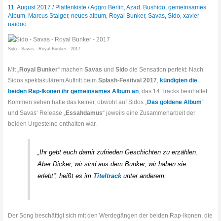
11. August 2017
/
Plattenkiste
/
Aggro Berlin
,
Azad
,
Bushido
,
gemeinsames
Album
,
Marcus Staiger
,
neues album
,
Royal Bunker
,
Savas
,
Sido
,
xavier
naidoo
Sido - Savas - Royal Bunker - 2017
Mit „
Royal Bunker
“ machen
Savas
und
Sido
die Sensation perfekt: Nach
Sidos spektakulärem Auftritt beim
Splash-Festival 2017
,
kündigten die
beiden Rap-Ikonen ihr gemeinsames Album an
, das 14 Tracks beinhaltet.
Kommen sehen hatte das keiner, obwohl auf Sidos „
Das goldene Album
“
und Savas‘ Release „
Essahdamus
“ jeweils eine Zusammenarbeit der
beiden Urgesteine enthalten war.
„Ihr gebt euch damit zufrieden Geschichten zu erzählen.
Aber Dicker, wir sind aus dem Bunker, wir haben sie
erlebt“, heißt es im
Titeltrack
unter anderem.
Der Song beschäftigt sich mit den Werdegängen der beiden Rap-Ikonen, die