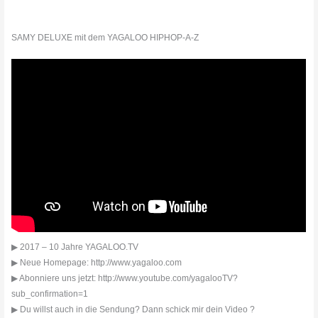
SAMY DELUXE mit dem YAGALOO HIPHOP-A-Z
▶ 2017 – 10 Jahre YAGALOO.TV
▶ Neue Homepage: http://www.yagaloo.com
▶ Abonniere uns jetzt: http://www.youtube.com/yagalooTV?
sub_confirmation=1
▶ Du willst auch in die Sendung? Dann schick mir dein Video ?