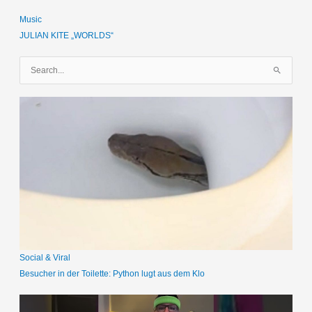
Music
JULIAN KITE „WORLDS“
S
u
c
h
e
n
n
a
c
h
:
Social & Viral
Besucher in der Toilette: Python lugt aus dem Klo