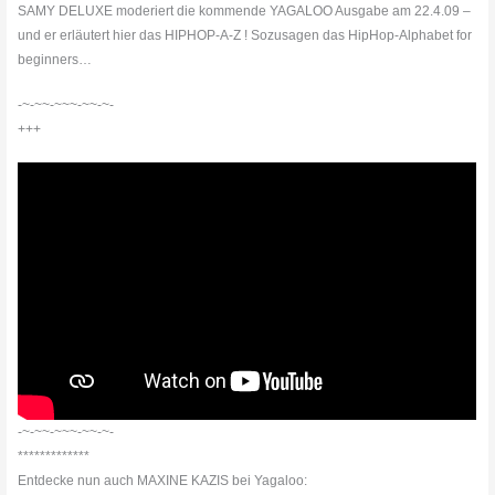
SAMY DELUXE moderiert die kommende YAGALOO Ausgabe am 22.4.09 –
und er erläutert hier das HIPHOP-A-Z ! Sozusagen das HipHop-Alphabet for
beginners…
-~-~~-~~~-~~-~-
+++
-~-~~-~~~-~~-~-
*************
Entdecke nun auch MAXINE KAZIS bei Yagaloo: