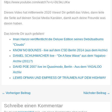
https://www.youtube.com/watch?v=U-0Iz3kLUKw
Dieses Video hat mittlerweile 2020 Views! Dir gefällt das Video, dann teile
die Seite auf deinen Social Media Kanälen, damit auch deine Freunde was
davon haben.
Das könnte Dir auch gefallen!
Iman Hanzo veröffentlicht die Deluxe Edition seines Debütsalbums
"Clouds"
KNOW NO BOUNDS - live auf dem CSD Berlin 2014 (aus dem Archiv)
DANIEL SCHUHMACHER live - "On A New Wave" aus dem Yagaloo-
Archiv (2011?)
DAVID POE 2007 live im Quasimodo, Berlin - Aus dem YAGALOO
Archiv
LEWIS OFMAN UND EMPRESS OF TRÄUMEN AUF DEM HIGHWAY
←
Vorheriger Beitrag
Nächster Beitrag
→
Schreibe einen Kommentar