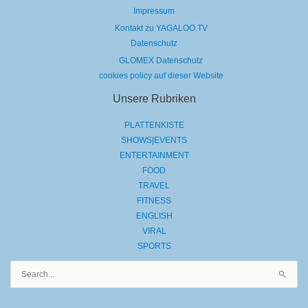
Impressum
Kontakt zu YAGALOO.TV
Datenschutz
GLOMEX Datenschutz
cookies policy auf dieser Website
Unsere Rubriken
PLATTENKISTE
SHOWS|EVENTS
ENTERTAINMENT
FOOD
TRAVEL
FITNESS
ENGLISH
VIRAL
SPORTS
Suchen
nach: