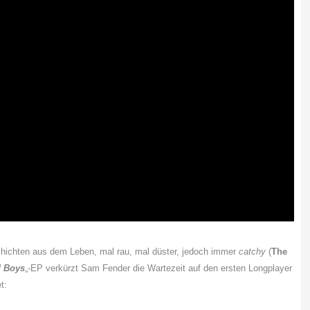
chichten aus dem Leben, mal rau, mal düster, jedoch immer
catchy
(
The
 Boys
„-EP verkürzt Sam Fender die Wartezeit auf den ersten Longplayer
t: