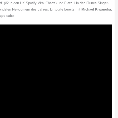
d
“ (#2 in den UK Spotify Viral Charts) und Platz 1 in den iTunes Singer-
ndsten Newcomern des Jahres. Er tourte bereits mit
Michael Kiwanuka,
ape
dabei.