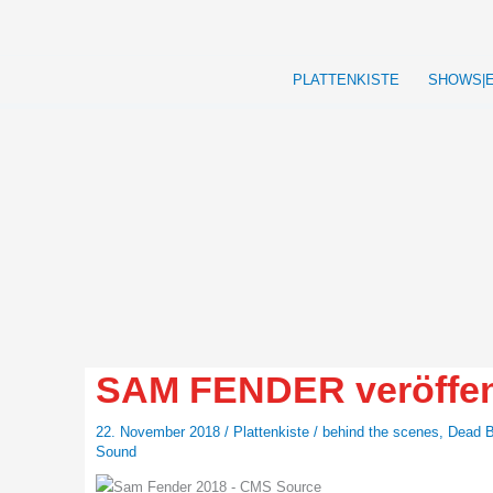
Zum
Inhalt
springen
PLATTENKISTE
SHOWS|
SAM FENDER veröffen
22. November 2018
/
Plattenkiste
/
behind the scenes
,
Dead 
Sound