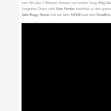
sein. Mit über 7 Millionen Streams von seinem Song „
Play Go
Songwriter Charts zählt
Sam Fender
zweifellos zu den spanne
Jake Bugg, Hozier
und war beim
SXSW
sowie dem
Great
Esc