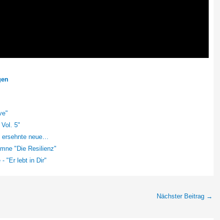
gen
ve"
 Vol. 5"
iß ersehnte neue…
mne "Die Resilienz"
 "Er lebt in Dir"
Nächster Beitrag
→