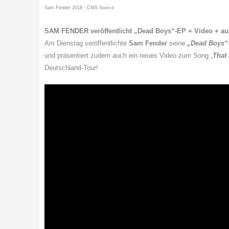
Sam Fender 2018 - CMS Source
SAM FENDER veröffentlicht „Dead Boys“-EP + Video + au
Am Dienstag veröffentlichte
Sam Fender
seine
„Dead Boys“
und präsentiert zudem auch ein neues Video zum Song „
That
Deutschland-Tour!