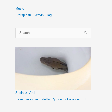
Music
Starsplash – Wavin‘ Flag
S
u
c
h
e
n
n
a
c
h
Social & Viral
:
Besucher in der Toilette: Python lugt aus dem Klo