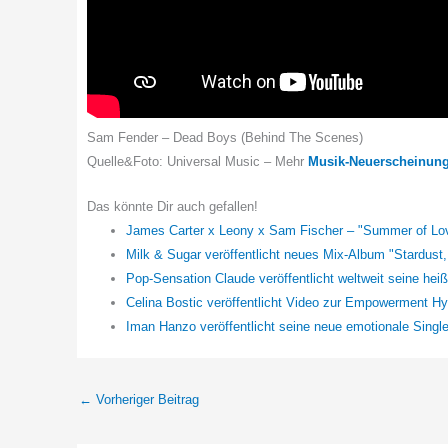
Sam Fender – Dead Boys (Behind The Scenes)
Quelle&Foto: Universal Music – Mehr
Musik-Neuerscheinun
Das könnte Dir auch gefallen!
James Carter x Leony x Sam Fischer – "Summer of Lo
Milk & Sugar veröffentlicht neues Mix-Album "Stardust,
Pop-Sensation Claude veröffentlicht weltweit seine he
Celina Bostic veröffentlicht Video zur Empowerment Hy
Iman Hanzo veröffentlicht seine neue emotionale Single -
←
Vorheriger Beitrag