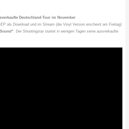
sverkaufte Deutschland-Tour im November
-EP als Download und im Stream (die Vinyl Version erscheint am Freitag)
 Sound“
. Der Shootingstar startet in wenigen Tagen seine ausverkaufte