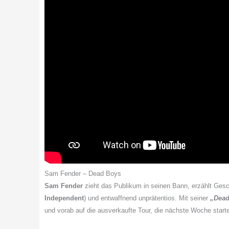
Sam Fender – Dead Boys
Sam Fender
zieht das Publikum in seinen Bann, erzählt Ges
Independent
) und entwaffnend unprätentios. Mit seiner
„Dead
und vorab auf die ausverkaufte Tour, die nächste Woche starte