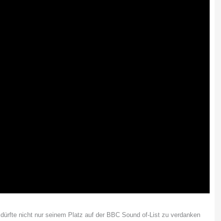
 dürfte nicht nur seinem Platz auf der BBC Sound of-List zu verdanken