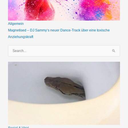
Allgemein
Magnetised – DJ Sammy‘s neuer Dance-Track über eine toxische
Anziehungskraft
S
u
c
h
e
n
n
a
c
h
:
Social & Viral