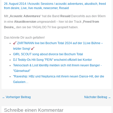
26. August 2014
/
Acoustic Sessions
/
acoustic adventures
,
akustisch
,
freed
from desire
,
Live
,
live musik
,
newcomer
,
Resaid
Mit „
Acoustic Adventures
“ hat die Band
Resaid
Dancehits aus den 90ern
in eine
Akustikversion
umgewandelt – hier ist der Track „
Freed from
Desire
„, den sie bei YAGALOO.TV live gespielt haben.
Das könnte Dir auch gefallen!
ZARTMANN live bei Bochum Total 2024 auf der 1Live Bühne –
letzter Song!
GIRL SCOUT song about divorce bei Bochum Total
DJ Teddy-Os Hit-Song "FE!N" erscheint offiziell bei Kontor
Teknoclash & Lost Identity melden sich mit ihrem neuen Banger -
"Gänsehaut"
"Raveship: HBz und Neptunica mit ihrem neuen Dance-Hit, der die
Galaxien…
←
Vorheriger Beitrag
Nächster Beitrag
→
Schreibe einen Kommentar