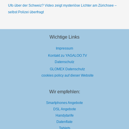
Ufo über der Schweiz? Video zeigt mysteriöse Lichter am Zürichsee –
selbst Polizei überfragt
Wichtige Links
Impressum
Kontakt zu YAGALOO.TV
Datenschutz
GLOMEX Datenschutz
cookies policy auf dieser Website
Wir empfehlen:
Smartphones Angebote
DSL Angebote
Handytarife
Datenflate
Tablets