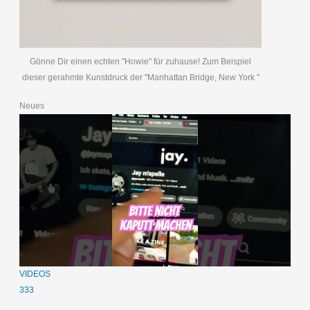
Gönne Dir einen echten "Howie" für zuhause! Zum Beispiel
dieser gerahmte Kunstdruck der "Manhattan Bridge, New York "
Neues
VIDEOS
333