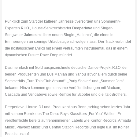
Pünktlich zum Start der kälteren Jahreszeit versorgen uns Sommerhit-
Experten
R.I.O.
, House-Senkrechtstarter
Deeperlove
und Singer-
Songwriter
Jaimes
mit ihrer neuen Single „Mallorca“, die einen in
Erinnerungen an sonnige Urlaubstage schwelgen lässt. Der Track verbindet
die nostalgischen Lyrics mit einem verträumten Instrumental, das in einem
dynamischen Future-Rave-Drop mündet.
Das mehrfach mit Gold ausgezeichnete deutsche Dance-Projekt R.I.O. der
beiden Produzenten und DJs Manian und Yanou ist vor allem durch seine
Sommerhits „Turn This Club Around“, „Party Shaker“ und „Summer Jam“
bekannt. Hinzu kommen gemeinsame Veröffentlichungen mit Madcon,
Cascada und Vengaboys sowie Remixe für Scooter und die ItaloBrothers.
Deeperlove, House-DJ und -Produzent aus Bonn, schlug schon letztes Jahr
mit seinem Remix des The Disco Boys-Klassikers „For You“ Wellen. Er
veröffentlichte bereits auf renommierten Labels wie Kontor Records, Armada
Music, Playbox Music und Central Station Records und legte u.a. im Kölner
Bootshaus auf.