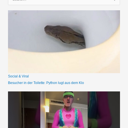
u
c
h
e
n
n
a
c
h
:
Social & Viral
Besucher in der Toilette: Python lugt aus dem Klo