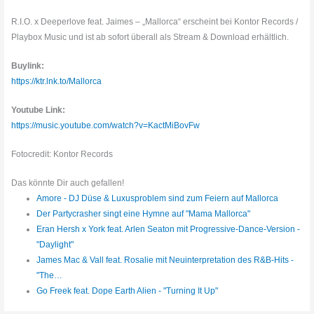
R.I.O. x Deeperlove feat. Jaimes – „Mallorca“ erscheint bei Kontor Records /
Playbox Music und ist ab sofort überall als Stream & Download erhältlich.
Buylink:
https://ktr.lnk.to/Mallorca
Youtube Link:
https://music.youtube.com/watch?v=KactMiBovFw
Fotocredit: Kontor Records
Das könnte Dir auch gefallen!
Amore - DJ Düse & Luxusproblem sind zum Feiern auf Mallorca
Der Partycrasher singt eine Hymne auf "Mama Mallorca"
Eran Hersh x York feat. Arlen Seaton mit Progressive-Dance-Version -
"Daylight"
James Mac & Vall feat. Rosalie mit Neuinterpretation des R&B-Hits -
"The…
Go Freek feat. Dope Earth Alien - "Turning It Up"