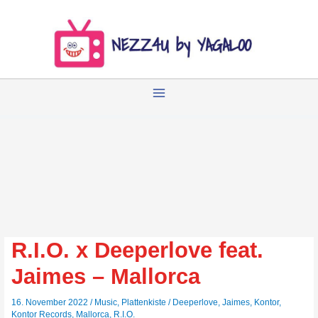
Zum
Inhalt
springen
R.I.O. x Deeperlove feat.
Jaimes – Mallorca
16. November 2022
/
Music
,
Plattenkiste
/
Deeperlove
,
Jaimes
,
Kontor
,
Kontor Records
,
Mallorca
,
R.I.O.