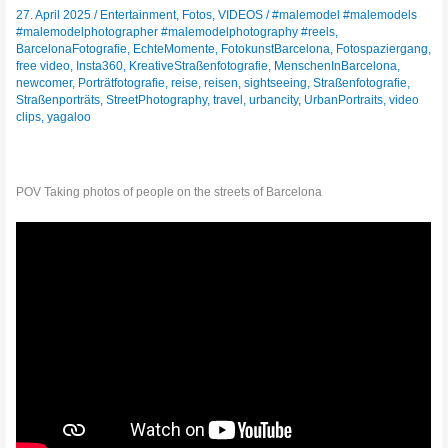
27. April 2025
/
Entertainment
,
Fotos
,
VIDEOS
/
#malemodel #malemodels
#malemodelphotographer #malemodelphotography #reels
,
BarcelonaFotografie
,
EchteMomente
,
FotokunstBarcelona
,
Fotospaziergang
,
free video
,
Insta360
,
KreativeStraßenfotografie
,
MenschenInBarcelona
,
newcomer
,
Porträtfotografie
,
reise
,
reisen
,
sightseeing
,
Straßenfotografie
,
Straßenporträts
,
StreetPhotography
,
travel
,
urbancity
,
UrbanPortraits
,
video
clips
,
yagaloo
POV Taking photos of people on the streets of Barcelona