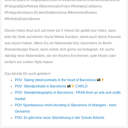
#FotografíaDeRetrato #BarcelonaEnFotos #RetratosCallejeros
#FotógrafoUrbano #CallesDeBarcelona #MomentosReales
#RetratosEspontáneos
Dieses Video freut sich auf mehr als 5 Views! Dir gefällt das Video, dann
teile die Seite auf deinen Social Media Kanälen, damit auch deine Freunde
was davon haben. Wenn Du ein Malemodel bist, besonders im Berlin-
Brandenburger Raum, dann melde dich gerne via Instagram. Ich suche
ständig neue Malemodels, die ein frisches Erscheinen, gute Mucks oder
einfach nur coolen Style haben.
Das könnte Dir auch gefallen!
POV: Taking street portraits in the heart of Barcelona
POV: Streetportraits in Barcelona
CARLO
POV: Streetphotography in Barcelona - FRAN from an arts and crafts
market
POV Spontaneous short shooting in Barcelona of strangers - here:
Giovanna
POV: Es gibt eine neue Sitzordnung in der Schule #shorts