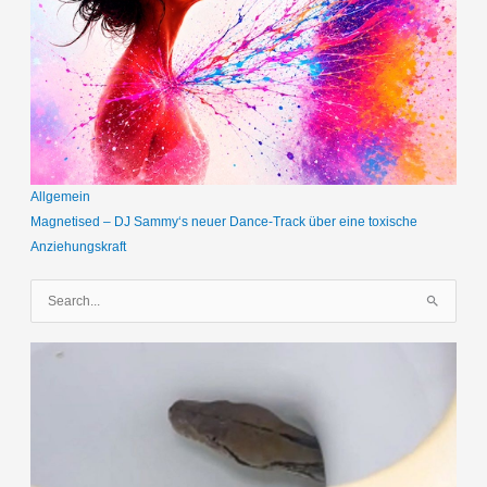
Allgemein
Magnetised – DJ Sammy‘s neuer Dance-Track über eine toxische
Anziehungskraft
S
u
c
h
e
n
n
a