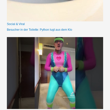
c
h
:
Social & Viral
Besucher in der Toilette: Python lugt aus dem Klo