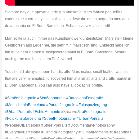
Siempre hay que apoyar el arte y la artesanía. Mars fabrica pequeñas
carteras de cuero muy minimalistas. Lo descubrí en un pequeño mercado
de artesanía en El Born, Barcelona. Echa un vistazo a su perfil.
Man sollte ja auch immer das Kunsthandwerk unterstützen. Mars stellt kleine
Geldbörsen aus Leder her, die sehr minimalistisch sind. Entdeckt habe ich
ihn auf einem kleinen Kunstgewerbemarkt in El Born, Barcelona. Schaut
auch gerne mal bei seinem Profil vorbei.
You should always support handicrafts. Mars makes small leather wallets
that are very minimalist. I discovered him at a small arts and crafts market in
El Born, Barcelona. You can also have a look at his profile.
#
Straßenfotografie
#
Straßenporträts
#
BarcelonaFotografie
#
MenschenInBarcelona
#
Porträtfotografie
#
Fotospaziergang
#
UrbanPortraits
#
EchteMomente
#Kreative
Straßenfotografie
#
FotokunstBarcelona
#
StreetPhotography
#
UrbanPortraits
#PeopleOfBarcelona #StreetPortraits #DocumentaryPhotography
#EverydayBarcelona #CandidPhotography #HumanMoments #StreetVibes
#LensCulture #FotografíaDeCalle #RetratosUrbanos #GenteDeBarcelona