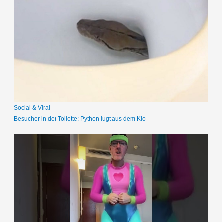
h
e
n
n
a
c
h
:
Social & Viral
Besucher in der Toilette: Python lugt aus dem Klo