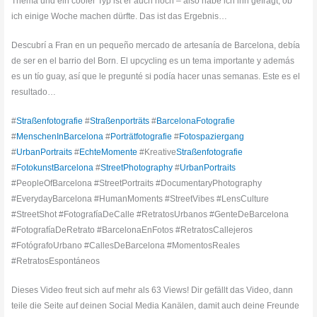
Thema und ein cooler Typ ist er auch noch – also habe ich ihn gefragt, ob
ich einige Woche machen dürfte. Das ist das Ergebnis…
Descubrí a Fran en un pequeño mercado de artesanía de Barcelona, debía
de ser en el barrio del Born. El upcycling es un tema importante y además
es un tío guay, así que le pregunté si podía hacer unas semanas. Este es el
resultado…
#
Straßenfotografie
#
Straßenporträts
#
BarcelonaFotografie
#
MenschenInBarcelona
#
Porträtfotografie
#
Fotospaziergang
#
UrbanPortraits
#
EchteMomente
#Kreative
Straßenfotografie
#
FotokunstBarcelona
#
StreetPhotography
#
UrbanPortraits
#PeopleOfBarcelona #StreetPortraits #DocumentaryPhotography
#EverydayBarcelona #HumanMoments #StreetVibes #LensCulture
#StreetShot #FotografíaDeCalle #RetratosUrbanos #GenteDeBarcelona
#FotografíaDeRetrato #BarcelonaEnFotos #RetratosCallejeros
#FotógrafoUrbano #CallesDeBarcelona #MomentosReales
#RetratosEspontáneos
Dieses Video freut sich auf mehr als 63 Views! Dir gefällt das Video, dann
teile die Seite auf deinen Social Media Kanälen, damit auch deine Freunde