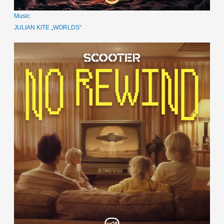
Music
JULIAN KITE „WORLDS“