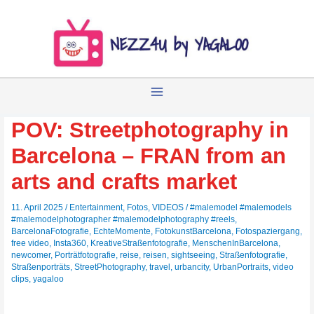
Zum
Inhalt
springen
POV: Streetphotography in
Barcelona – FRAN from an
arts and crafts market
11. April 2025
/
Entertainment
,
Fotos
,
VIDEOS
/
#malemodel #malemodels
#malemodelphotographer #malemodelphotography #reels
,
BarcelonaFotografie
,
EchteMomente
,
FotokunstBarcelona
,
Fotospaziergang
,
free video
,
Insta360
,
KreativeStraßenfotografie
,
MenschenInBarcelona
,
newcomer
,
Porträtfotografie
,
reise
,
reisen
,
sightseeing
,
Straßenfotografie
,
Straßenporträts
,
StreetPhotography
,
travel
,
urbancity
,
UrbanPortraits
,
video
clips
,
yagaloo