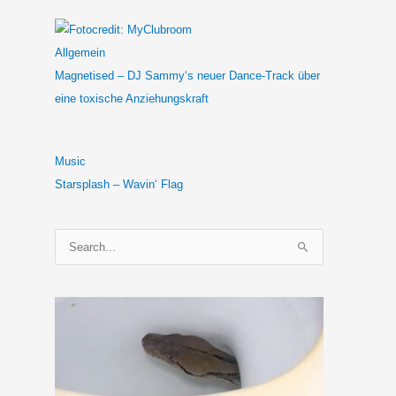
Allgemein
Magnetised – DJ Sammy‘s neuer Dance-Track über
eine toxische Anziehungskraft
Music
Starsplash – Wavin‘ Flag
S
u
c
h
e
n
n