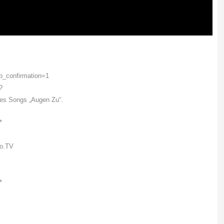
b_confirmation=1
?
res Songs „Augen Zu“.
*
oo.TV
*