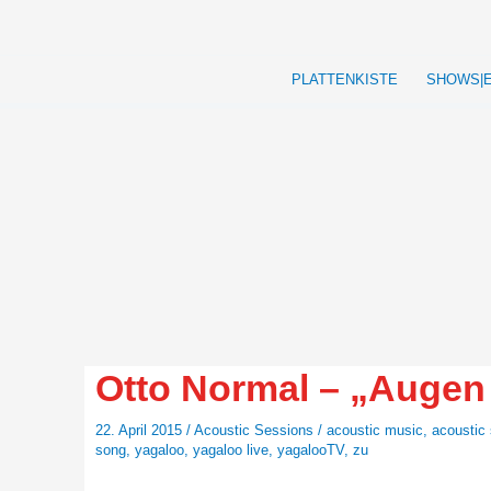
Zum
Inhalt
springen
PLATTENKISTE
SHOWS|
Otto Normal – „Augen 
22. April 2015
/
Acoustic Sessions
/
acoustic music
,
acoustic
song
,
yagaloo
,
yagaloo live
,
yagalooTV
,
zu