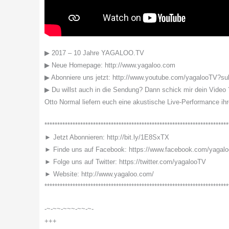
▶ 2017 – 10 Jahre YAGALOO.TV
▶ Neue Homepage: http://www.yagaloo.com
▶ Abonniere uns jetzt: http://www.youtube.com/yagalooTV?su
▶ Du willst auch in die Sendung? Dann schick mir dein Video 
Otto Normal liefern euch eine akustische Live-Performance ih
************************************************************************
► Jetzt Abonnieren: http://bit.ly/1E8SxTX
► Finde uns auf Facebook: https://www.facebook.com/yagal
► Folge uns auf Twitter: https://twitter.com/yagalooTV
► Website: http://www.yagaloo.com/
************************************************************************
-~-~~-~~~-~~-~-
+++