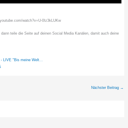
w.youtube.com/watch?v=U-0Iz3kLUKw
, dann teile die Seite auf deinen Social Media Kanälen, damit auch deine
 - LIVE "Bis meine Welt…
5
Nächster Beitrag
→