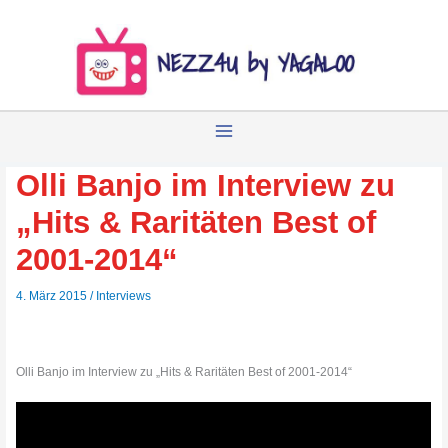
Zum
Inhalt
springen
Olli Banjo im Interview zu
„Hits & Raritäten Best of
2001-2014“
4. März 2015
/
Interviews
Olli Banjo im Interview zu „Hits & Raritäten Best of 2001-2014“