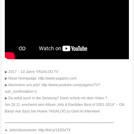
▶ 2017 – 10 Jahre YAGALOO.TV
▶ Neue Homepage: http://www.yagaloo.com
▶ Abonniere uns jetzt: http://www.youtube.com/yagalooTV?
sub_confirmation=1
▶ Du willst auch in die Sendung? Dann schick mir dein Video ?
Am 28.11. erscheint sein Album „Hits & Raritäten Best of 2001-2014“ – Olli
Banjo war dazu bei Howie YAGALOO zu Gast im Interview!
*************************************************************************
► Jetzt Abonnieren: http://bit.ly/1E8SxTX