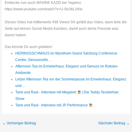
Entdecke nun auch MAXINE KAZIS bei Yagaloo:
https://www.youtube.com/watch?v=U-0Iz3kLUKw
Dieses Video hat mittlerweile 496 Views! Dir gefällt das Video, dann teile die
Seite auf deinen Social Media Kanälen, damit auch deine Freunde was
davon haben.
Das könnte Dir auch gefallen!
HERINGSSCHMAUS im Wyndham Grand Salzburg Conference
Centre: Genussvolle…
Afternoon Tea im Ermelerhaus: Eleganz und Genuss im Rokoko-
Ambiente
Letzer Afternoon Tea vor der Sommerpause im Ermelerhaus: Eleganz
und…
Tank und Rast - Interview mit Megaloh
| Die Teddy Teclebrhan
Show
Tank und Rast - Interview mit JP Performance
←
Vorheriger Beitrag
Nächster Beitrag
→