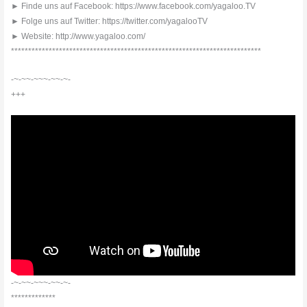
► Finde uns auf Facebook: https://www.facebook.com/yagaloo.TV
► Folge uns auf Twitter: https://twitter.com/yagalooTV
► Website: http://www.yagaloo.com/
*************************************************************************
-~-~~-~~~-~~-~-
+++
-~-~~-~~~-~~-~-
*************