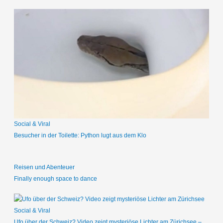
c
h
e
n
n
a
c
h
:
Social & Viral
Besucher in der Toilette: Python lugt aus dem Klo
Reisen und Abenteuer
Finally enough space to dance
Social & Viral
Ufo über der Schweiz? Video zeigt mysteriöse Lichter am Zürichsee –