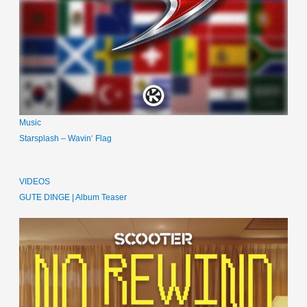
Music
Starsplash – Wavin‘ Flag
VIDEOS
GUTE DINGE | Album Teaser