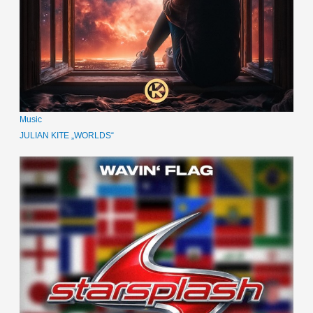
Music
JULIAN KITE „WORLDS“