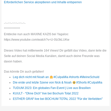
Erforderlichen Service akzeptieren und Inhalte entsperren
-~-~~-~~~-~~-~-
*************
Entdecke nun auch MAXINE KAZIS bei Yagaloo:
https://www.youtube.com/watch?v=U-0Iz3kLUKw
Dieses Video hat mittlerweile 164 Views! Dir gefällt das Video, dann teile die
Seite auf deinen Social Media Kanälen, damit auch deine Freunde was
davon haben.
Das könnte Dir auch gefallen!
Leg dich nicht mit Noah an
#CulpaMia #shorts #MeineSchuld
Die erste und letzte Szene von Nick & Noah
#Shorts #CulpaMia
TUDUM 2023: Ein globales Fan-Event | Live aus Brasilien
KUULT - "Ohne Dich" live bei Bochum Total 2022
ESTHER GRAF live bei BOCHUM TOTAL 2022 "Für die Verliebten"