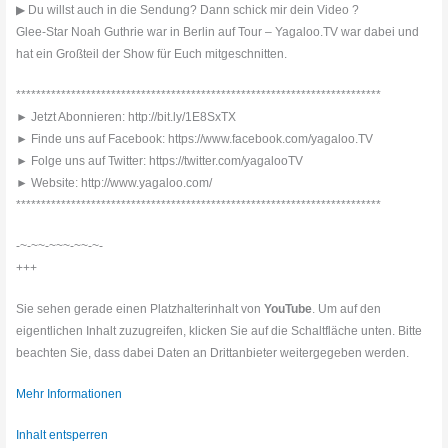
▶ Du willst auch in die Sendung? Dann schick mir dein Video ?
Glee-Star Noah Guthrie war in Berlin auf Tour – Yagaloo.TV war dabei und
hat ein Großteil der Show für Euch mitgeschnitten.
*************************************************************************
► Jetzt Abonnieren: http://bit.ly/1E8SxTX
► Finde uns auf Facebook: https://www.facebook.com/yagaloo.TV
► Folge uns auf Twitter: https://twitter.com/yagalooTV
► Website: http://www.yagaloo.com/
*************************************************************************
-~-~~-~~~-~~-~-
+++
Sie sehen gerade einen Platzhalterinhalt von
YouTube
. Um auf den
eigentlichen Inhalt zuzugreifen, klicken Sie auf die Schaltfläche unten. Bitte
beachten Sie, dass dabei Daten an Drittanbieter weitergegeben werden.
Mehr Informationen
Inhalt entsperren