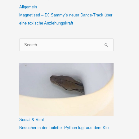
Allgemein
Magnetised – DJ Sammy‘s neuer Dance-Track über
eine toxische Anziehungskraft
S
u
c
h
e
n
n
a
c
h
Social & Viral
:
Besucher in der Toilette: Python lugt aus dem Klo