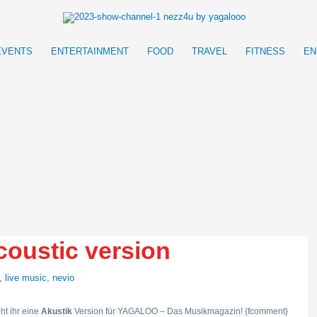
EVENTS
ENTERTAINMENT
FOOD
TRAVEL
FITNESS
EN
coustic version
,
live music
,
nevio
eht ihr eine
Akustik
Version für YAGALOO – Das Musikmagazin! {fcomment}