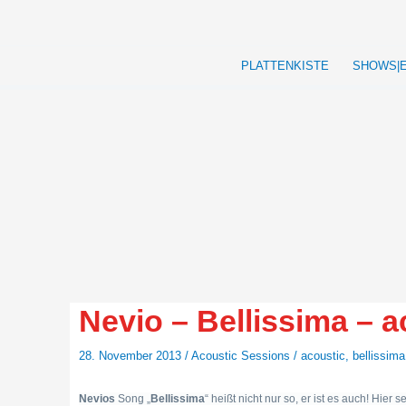
Zum
Inhalt
springen
PLATTENKISTE
SHOWS|
Nevio – Bellissima – a
28. November 2013
/
Acoustic Sessions
/
acoustic
,
bellissima
Nevios
Song „
Bellissima
“ heißt nicht nur so, er ist es auch! Hier s