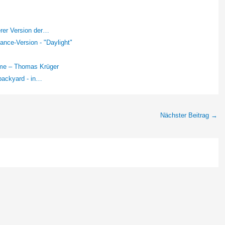
rer Version der…
ance-Version - "Daylight"
heme – Thomas Krüger
 backyard - in…
Nächster Beitrag
→