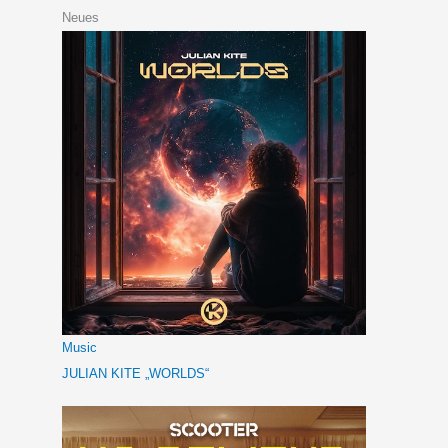
Neues
Music
JULIAN KITE „WORLDS“