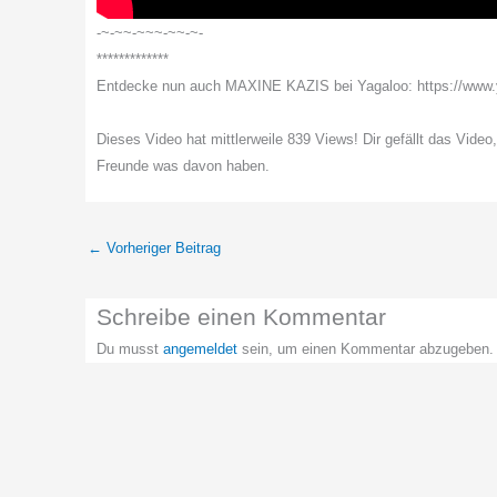
-~-~~-~~~-~~-~-
*************
Entdecke nun auch MAXINE KAZIS bei Yagaloo: https://ww
Dieses Video hat mittlerweile 839 Views! Dir gefällt das Video
Freunde was davon haben.
←
Vorheriger Beitrag
Schreibe einen Kommentar
Du musst
angemeldet
sein, um einen Kommentar abzugeben.