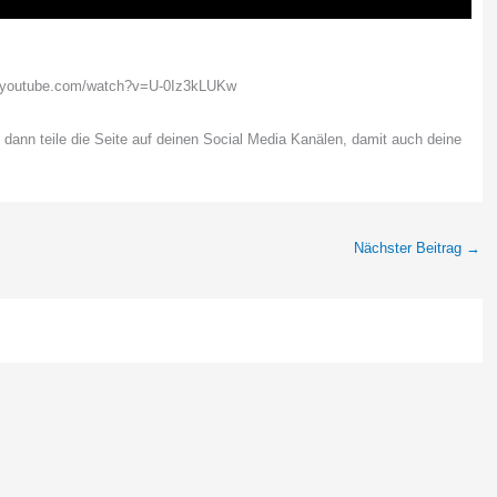
w.youtube.com/watch?v=U-0Iz3kLUKw
, dann teile die Seite auf deinen Social Media Kanälen, damit auch deine
Nächster Beitrag
→