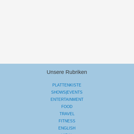
Unsere Rubriken
PLATTENKISTE
SHOWS|EVENTS
ENTERTAINMENT
FOOD
TRAVEL
FITNESS
ENGLISH