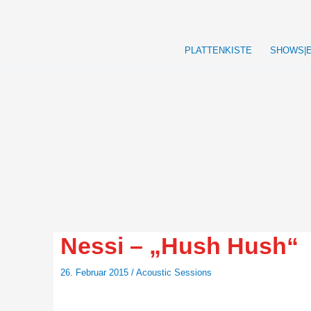
Zum
Inhalt
springen
PLATTENKISTE
SHOWS|
Nessi – „Hush Hush“
26. Februar 2015
/
Acoustic Sessions