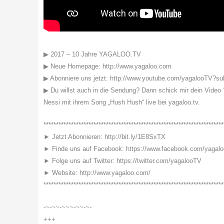
▶ 2017 – 10 Jahre YAGALOO.TV
▶ Neue Homepage: http://www.yagaloo.com
▶ Abonniere uns jetzt: http://www.youtube.com/yagalooTV?su
▶ Du willst auch in die Sendung? Dann schick mir dein Video 
Nessi mit ihrem Song „Hush Hush“ live bei yagaloo.tv.
************************************************************************
► Jetzt Abonnieren: http://bit.ly/1E8SxTX
► Finde uns auf Facebook: https://www.facebook.com/yagal
► Folge uns auf Twitter: https://twitter.com/yagalooTV
► Website: http://www.yagaloo.com/
************************************************************************
-~-~~-~~~-~~-~-
+++