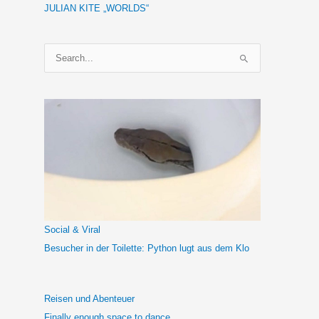
JULIAN KITE „WORLDS“
S
u
c
h
e
n
n
a
c
h
Social & Viral
:
Besucher in der Toilette: Python lugt aus dem Klo
Reisen und Abenteuer
Finally enough space to dance